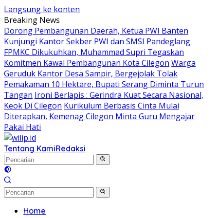
Langsung ke konten
Breaking News
Dorong Pembangunan Daerah, Ketua PWI Banten
Kunjungi Kantor Sekber PWI dan SMSI Pandeglang
FPMKC Dikukuhkan, Muhammad Supri Tegaskan
Komitmen Kawal Pembangunan Kota Cilegon
Warga
Geruduk Kantor Desa Sampir, Bergejolak Tolak
Pemakaman 10 Hektare, Bupati Serang Diminta Turun
Tangan
Ironi Berlapis : Gerindra Kuat Secara Nasional,
Keok Di Cilegon
Kurikulum Berbasis Cinta Mulai
Diterapkan, Kemenag Cilegon Minta Guru Mengajar
Pakai Hati
Tentang Kami
Redaksi
Home