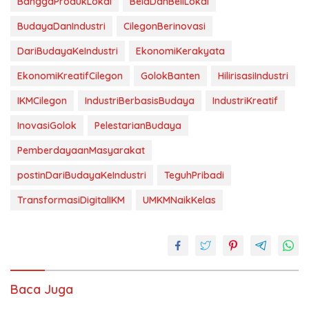
BanggaProdukLokal
BelaDanBeliLokal
BudayaDanIndustri
CilegonBerinovasi
DariBudayaKeIndustri
EkonomiKerakyata
EkonomiKreatifCilegon
GolokBanten
HilirisasiIndustri
IKMCilegon
IndustriBerbasisBudaya
IndustriKreatif
InovasiGolok
PelestarianBudaya
PemberdayaanMasyarakat
postinDariBudayaKeIndustri
TeguhPribadi
TransformasiDigitalIKM
UMKMNaikKelas
Baca Juga