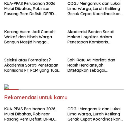
KUA-PPAS Perubahan 2026
ODGJ Mengamuk dan Lukai
Mulai Dibahas, Robinsar
Lima Warga, Lurah Ketileng
Pasang Rem Defisit, DPRD
Gerak Cepat Koordinasikan
Diminta Tak Sekadar Jadi
Evakuasi ke Rumah Sakit
Stempel Anggaran
Karang Asem Jadi Contoh!
Akademisi Banten Soroti
Wakaf dan Hibah Warga
Makna Loyalitas dalam
Bangun Masjid hingga
Penetapan Komisaris
Saluran Air
Independen PT PCM
Seleksi atau Formalitas?
Sah! Ratu Ati Marliati dan
Akademisi Soroti Penetapan
Rapih Herdiansyah
Komisaris PT PCM yang Tuai
Ditetapkan sebagai
Pertanyaan
Komisaris Independen PT
PCM, Siap Perkuat Tata
Kelola BUMD
Rekomendasi untuk kamu
KUA-PPAS Perubahan 2026
ODGJ Mengamuk dan Lukai
Mulai Dibahas, Robinsar
Lima Warga, Lurah Ketileng
Pasang Rem Defisit, DPRD
Gerak Cepat Koordinasikan
Diminta Tak Sekadar Jadi
Evakuasi ke Rumah Sakit