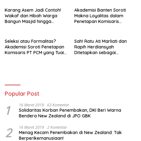
Stempel Anggaran
Karang Asem Jadi Contoh!
Akademisi Banten Soroti
Wakaf dan Hibah Warga
Makna Loyalitas dalam
Bangun Masjid hingga
Penetapan Komisaris
Saluran Air
Independen PT PCM
Seleksi atau Formalitas?
Sah! Ratu Ati Marliati dan
Akademisi Soroti Penetapan
Rapih Herdiansyah
Komisaris PT PCM yang Tuai
Ditetapkan sebagai
Pertanyaan
Komisaris Independen PT
PCM, Siap Perkuat Tata
Kelola BUMD
Popular Post
1
16 Maret 2019
63 Komentar
Solidaritas Korban Penembakan, DKI Beri Warna
Bendera New Zealand di JPO GBK
2
16 Maret 2019
2 Komentar
Menag Kecam Penembakan di New Zealand: Tak
Berperikemanusiaan!