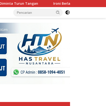
n
Ironi Berlapis : Gerindra Kuat Secara Nasional, Keok Di