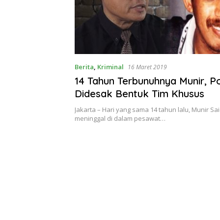
Berita
,
Kriminal
16 Maret 2019
14 Tahun Terbunuhnya Munir, Po
Didesak Bentuk Tim Khusus
Jakarta – Hari yang sama 14 tahun lalu, Munir Sai
meninggal di dalam pesawat…