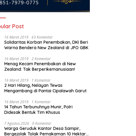
ular Post
16 Maret 2019
63 Komentar
Solidaritas Korban Penembakan, DKI Beri
Warna Bendera New Zealand di JPO GBK
16 Maret 2019
2 Komentar
Menag Kecam Penembakan di New
Zealand: Tak Berperikemanusiaan!
PPAS Perubahan 2026
Ketika Solar Menentukan Arah
G
16 Maret 2019
1 Komentar
 Dibahas, Robinsar
Pelabuhan: Membaca Beban
H
2 Hari Hilang, Nelayan Tewas
g Rem Defisit, DPRD
Operasional Tugboat PT PCM di
d
Mengambang di Pantai Cipalawah Garut
ta Tak Sekadar Jadi
Tengah Kenaikan Harga BBM
M
pel Anggaran
Industri
P
16 Maret 2019
1 Komentar
14 Tahun Terbunuhnya Munir, Polri
Didesak Bentuk Tim Khusus
7 Agustus 2026
0 Komentar
Warga Geruduk Kantor Desa Sampir,
Bergejolak Tolak Pemakaman 10 Hektare,