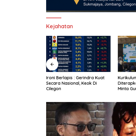
Kejahatan
duk Kantor Desa
Ironi Berlapis : Gerindra Kuat
Kurikulu
gejolak Tolak
Secara Nasional, Keok Di
Diterapk
0 Hektare, Bupati
Cilegon
Minta Gu
nta Turun Tangan