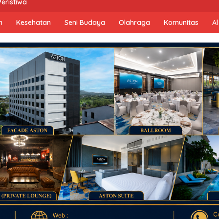
Peristiwa
n
Kesehatan
Seni Budaya
Olahraga
Komunitas
Al