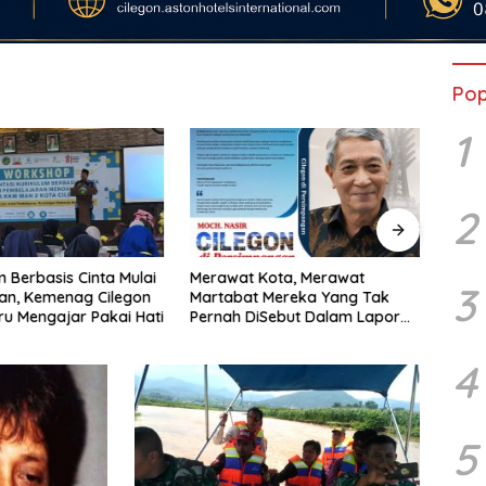
Pop
1
2
m Berbasis Cinta Mulai
Merawat Kota, Merawat
KUA-
3
an, Kemenag Cilegon
Martabat Mereka Yang Tak
Mulai
ru Mengajar Pakai Hati
Pernah DiSebut Dalam Laporan
Pasan
Resmi Resensi Buku Kang Nasir
Dimin
“Cilegon Di Persimpangan”
Stem
4
5