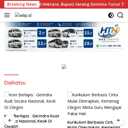
Langsung
olak Pemakaman 10 Hektare, Bupati Serang Diminta Turun Tan
Breaking News
ke
konten
Daihatsu
Ironi Berlapis : Gerindra Kuat
Secara Nasional, Keok Di
Kurikulum Berbasis Cinta
Cilegon
Mulai Diterapkan, Kemenag