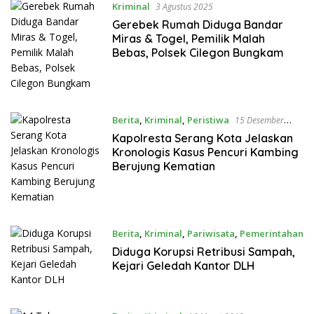
Kriminal
3 Agustus 2025
Gerebek Rumah Diduga Bandar
Miras & Togel, Pemilik Malah
Bebas, Polsek Cilegon Bungkam
Berita
,
Kriminal
,
Peristiwa
15 Desember
2023
Kapolresta Serang Kota Jelaskan
Kronologis Kasus Pencuri Kambing
Berujung Kematian
Berita
,
Kriminal
,
Pariwisata
,
Pemerintahan
14 Desember 2023
Diduga Korupsi Retribusi Sampah,
Kejari Geledah Kantor DLH