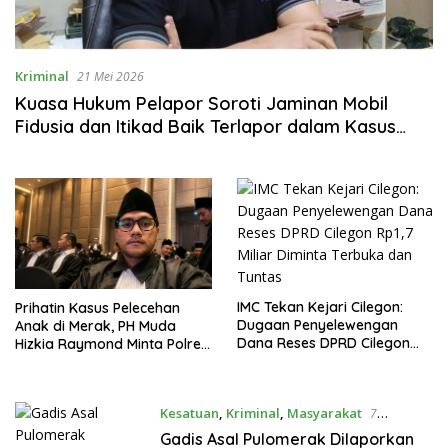
Kriminal
21 Mei 2026
Kuasa Hukum Pelapor Soroti Jaminan Mobil
Fidusia dan Itikad Baik Terlapor dalam Kasus
Dugaan Penipuan Pakan Ternak
IMC Tekan Kejari Cilegon:
Prihatin Kasus Pelecehan
Dugaan Penyelewengan
Anak di Merak, PH Muda
Dana Reses DPRD Cilegon
Hizkia Raymond Minta Polres
Rp1,7 Miliar Diminta Terbuka
Cilegon Usut Tuntas
dan Tuntas
Kesatuan
,
Kriminal
,
Masyarakat
7
November 2025
Gadis Asal Pulomerak Dilaporkan