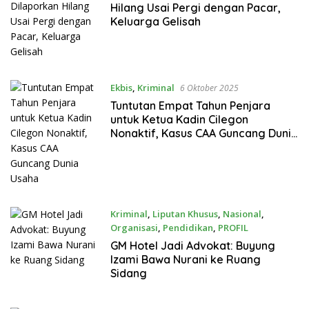
Hilang Usai Pergi dengan Pacar,
Keluarga Gelisah
Ekbis
,
Kriminal
6 Oktober 2025
Tuntutan Empat Tahun Penjara
untuk Ketua Kadin Cilegon
Nonaktif, Kasus CAA Guncang Dunia
Usaha
Kriminal
,
Liputan Khusus
,
Nasional
,
Organisasi
,
Pendidikan
,
PROFIL
24 September 2025
GM Hotel Jadi Advokat: Buyung
Izami Bawa Nurani ke Ruang
Sidang