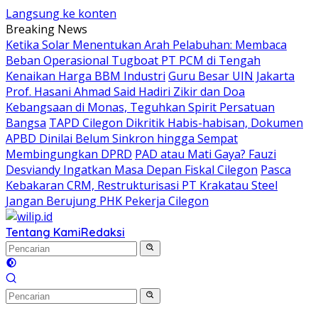
Langsung ke konten
Breaking News
Ketika Solar Menentukan Arah Pelabuhan: Membaca
Beban Operasional Tugboat PT PCM di Tengah
Kenaikan Harga BBM Industri
Guru Besar UIN Jakarta
Prof. Hasani Ahmad Said Hadiri Zikir dan Doa
Kebangsaan di Monas, Teguhkan Spirit Persatuan
Bangsa
TAPD Cilegon Dikritik Habis-habisan, Dokumen
APBD Dinilai Belum Sinkron hingga Sempat
Membingungkan DPRD
PAD atau Mati Gaya? Fauzi
Desviandy Ingatkan Masa Depan Fiskal Cilegon
Pasca
Kebakaran CRM, Restrukturisasi PT Krakatau Steel
Jangan Berujung PHK Pekerja Cilegon
Tentang Kami
Redaksi