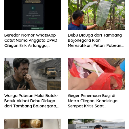
Beredar Nomor WhatsApp
Debu Diduga dari Tambang
Catut Nama Anggota DPRD
Bojonegara Kian
Cilegon Erik Airlangga,
Meresahkan, Petani Pabean
Masyarakat Diminta
Keluhkan Tanaman
Waspada
Menguning dan Mati
Warga Pabean Mulai Batuk-
Geger Penemuan Bayi di
Batuk Akibat Debu Diduga
Metro Cilegon, Kondisinya
dari Tambang Bojonegara,
Sempat Kritis Saat
Pemerintah Dinilai Pasif dan
Ditemukan
Tak Peka