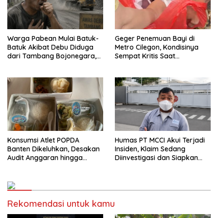
Warga Pabean Mulai Batuk-
Geger Penemuan Bayi di
Batuk Akibat Debu Diduga
Metro Cilegon, Kondisinya
dari Tambang Bojonegara,
Sempat Kritis Saat
Pemerintah Dinilai Pasif dan
Ditemukan
Tak Peka
Konsumsi Atlet POPDA
Humas PT MCCI Akui Terjadi
Banten Dikeluhkan, Desakan
Insiden, Klaim Sedang
Audit Anggaran hingga
Diinvestigasi dan Siapkan
Pemeriksaan Aparat
Penanganan Warga
Menguat
Rekomendasi untuk kamu