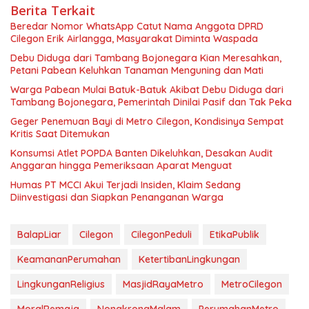
Berita Terkait
Beredar Nomor WhatsApp Catut Nama Anggota DPRD
Cilegon Erik Airlangga, Masyarakat Diminta Waspada
Debu Diduga dari Tambang Bojonegara Kian Meresahkan,
Petani Pabean Keluhkan Tanaman Menguning dan Mati
Warga Pabean Mulai Batuk-Batuk Akibat Debu Diduga dari
Tambang Bojonegara, Pemerintah Dinilai Pasif dan Tak Peka
Geger Penemuan Bayi di Metro Cilegon, Kondisinya Sempat
Kritis Saat Ditemukan
Konsumsi Atlet POPDA Banten Dikeluhkan, Desakan Audit
Anggaran hingga Pemeriksaan Aparat Menguat
Humas PT MCCI Akui Terjadi Insiden, Klaim Sedang
Diinvestigasi dan Siapkan Penanganan Warga
BalapLiar
Cilegon
CilegonPeduli
EtikaPublik
KeamananPerumahan
KetertibanLingkungan
LingkunganReligius
MasjidRayaMetro
MetroCilegon
MoralRemaja
NongkrongMalam
PerumahanMetro