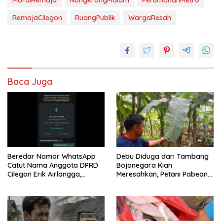
RemajaCilegon
RuangPublik
WargaResah
Baca Juga
Beredar Nomor WhatsApp
Debu Diduga dari Tambang
Catut Nama Anggota DPRD
Bojonegara Kian
Cilegon Erik Airlangga,
Meresahkan, Petani Pabean
Masyarakat Diminta
Keluhkan Tanaman
Waspada
Menguning dan Mati