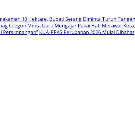
emakaman 10 Hektare, Bupati Serang Diminta Turun Tanga
nag Cilegon Minta Guru Mengajar Pakai Hati
Merawat Kota,
Di Persimpangan”
KUA-PPAS Perubahan 2026 Mulai Dibahas,