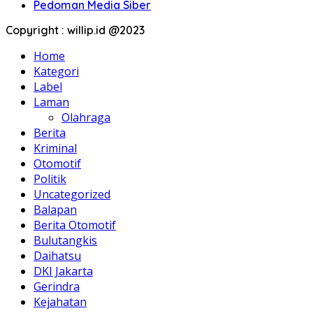
Pedoman Media Siber
Copyright : willip.id @2023
Home
Kategori
Label
Laman
Olahraga
Berita
Kriminal
Otomotif
Politik
Uncategorized
Balapan
Berita Otomotif
Bulutangkis
Daihatsu
DKI Jakarta
Gerindra
Kejahatan