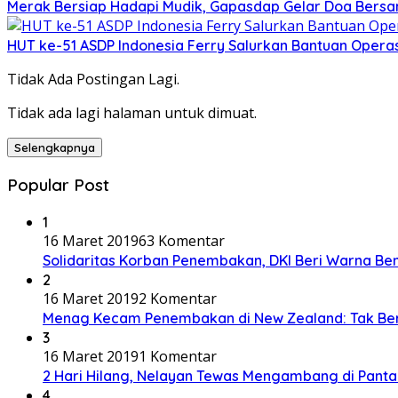
Merak Bersiap Hadapi Mudik, Gapasdap Gelar Doa Bersam
HUT ke-51 ASDP Indonesia Ferry Salurkan Bantuan Operasi
Tidak Ada Postingan Lagi.
Tidak ada lagi halaman untuk dimuat.
Selengkapnya
Popular Post
1
16 Maret 2019
63 Komentar
Solidaritas Korban Penembakan, DKI Beri Warna Be
2
16 Maret 2019
2 Komentar
Menag Kecam Penembakan di New Zealand: Tak Be
3
16 Maret 2019
1 Komentar
2 Hari Hilang, Nelayan Tewas Mengambang di Panta
4