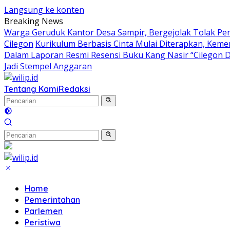
Langsung ke konten
Breaking News
Warga Geruduk Kantor Desa Sampir, Bergejolak Tolak P
Cilegon
Kurikulum Berbasis Cinta Mulai Diterapkan, Keme
Dalam Laporan Resmi Resensi Buku Kang Nasir “Cilegon 
Jadi Stempel Anggaran
Tentang Kami
Redaksi
Home
Pemerintahan
Parlemen
Peristiwa