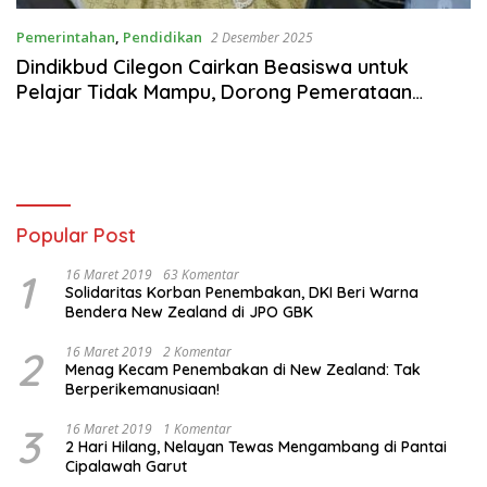
Pemerintahan
,
Pendidikan
2 Desember 2025
Dindikbud Cilegon Cairkan Beasiswa untuk
Pelajar Tidak Mampu, Dorong Pemerataan
Akses Pendidikan
Popular Post
1
16 Maret 2019
63 Komentar
Solidaritas Korban Penembakan, DKI Beri Warna
Bendera New Zealand di JPO GBK
2
16 Maret 2019
2 Komentar
Menag Kecam Penembakan di New Zealand: Tak
Berperikemanusiaan!
3
16 Maret 2019
1 Komentar
2 Hari Hilang, Nelayan Tewas Mengambang di Pantai
Cipalawah Garut