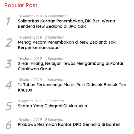
Popular Post
1
16 Maret 2019
63 Komentar
Solidaritas Korban Penembakan, DKI Beri Warna
Bendera New Zealand di JPO GBK
2
16 Maret 2019
2 Komentar
Menag Kecam Penembakan di New Zealand: Tak
Berperikemanusiaan!
3
16 Maret 2019
1 Komentar
2 Hari Hilang, Nelayan Tewas Mengambang di Pantai
Cipalawah Garut
4
16 Maret 2019
1 Komentar
14 Tahun Terbunuhnya Munir, Polri Didesak Bentuk Tim
Khusus
5
9 Agustus 2026
0 Komentar
Sepatu Yang Ditinggal Di Alun-Alun
6
16 Maret 2019
0 Komentar
Prabowo Resmikan Kantor DPD Gerindra di Banten