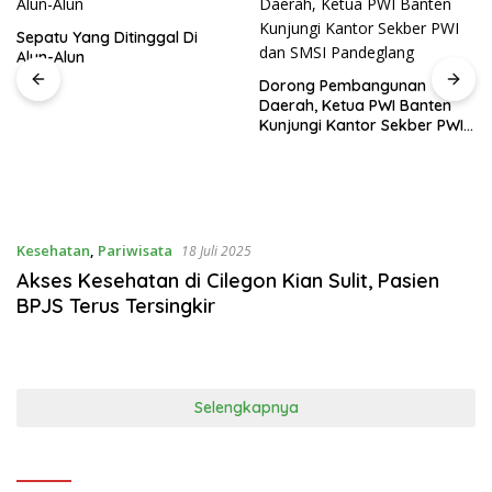
Ditinggal Di
Dorong Pembangunan
FPMKC Dikuku
Daerah, Ketua PWI Banten
Muhammad Su
Kunjungi Kantor Sekber PWI
Komitmen Ka
dan SMSI Pandeglang
Pembangunan 
Kesehatan
,
Pariwisata
18 Juli 2025
Akses Kesehatan di Cilegon Kian Sulit, Pasien
BPJS Terus Tersingkir
Selengkapnya