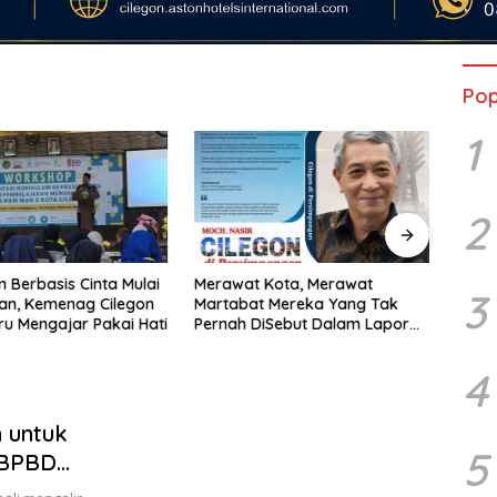
Pop
1
2
KUA-
Mulai
m Berbasis Cinta Mulai
Merawat Kota, Merawat
Pasan
3
an, Kemenag Cilegon
Martabat Mereka Yang Tak
Dimin
ru Mengajar Pakai Hati
Pernah DiSebut Dalam Laporan
Stem
Resmi Resensi Buku Kang Nasir
“Cilegon Di Persimpangan”
4
 untuk
5
 BPBD
ran