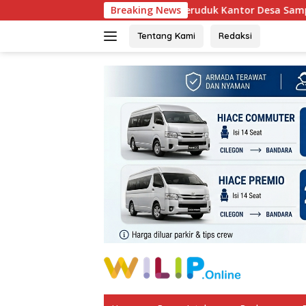
Langsung
Warga Geruduk Kantor Desa Sampir, Bergejolak Tola
Breaking News
ke
konten
Tentang Kami
Redaksi