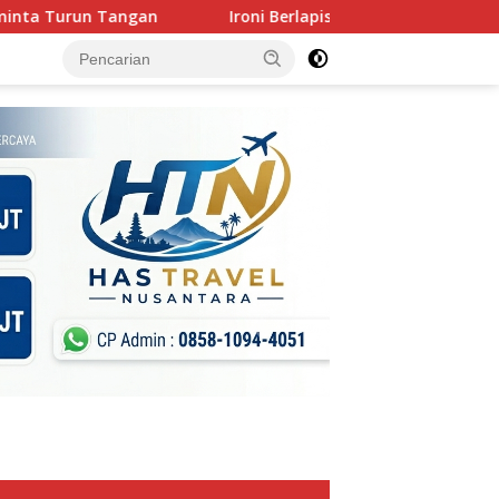
Ironi Berlapis : Gerindra Kuat Secara Nasional, Keok Di 