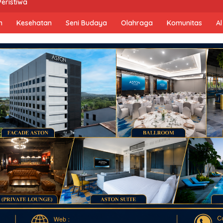
Peristiwa
n
Kesehatan
Seni Budaya
Olahraga
Komunitas
Al