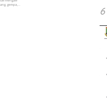
ali mengalir
dang, gempa,…
6