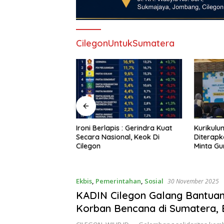
CilegonUntukSumatera
duk Kantor Desa
Ironi Berlapis : Gerindra Kuat
Kurikulu
gejolak Tolak
Secara Nasional, Keok Di
Diterapk
0 Hektare, Bupati
Cilegon
Minta Gu
nta Turun Tangan
Ekbis
,
Pemerintahan
,
Sosial
30 November 2025
KADIN Cilegon Galang Bantuan
Korban Bencana di Sumatera,
Pastikan Distribusi Tepat Sasa