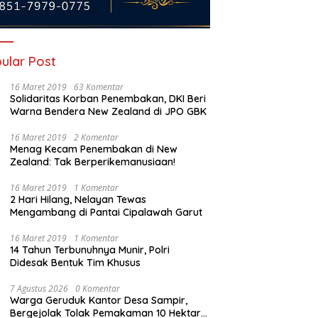
ular Post
16 Maret 2019
63 Komentar
Solidaritas Korban Penembakan, DKI Beri
Warna Bendera New Zealand di JPO GBK
16 Maret 2019
2 Komentar
Menag Kecam Penembakan di New
PPAS Perubahan 2026
Zealand: Tak Berperikemanusiaan!
 Dibahas, Robinsar
Ketika Solar Menentukan Arah
G
g Rem Defisit, DPRD
16 Maret 2019
1 Komentar
Pelabuhan: Membaca Beban
H
ta Tak Sekadar Jadi
2 Hari Hilang, Nelayan Tewas
Operasional Tugboat PT PCM di
d
pel Anggaran
Mengambang di Pantai Cipalawah Garut
Tengah Kenaikan Harga BBM
M
Industri
P
16 Maret 2019
1 Komentar
14 Tahun Terbunuhnya Munir, Polri
Didesak Bentuk Tim Khusus
7 Agustus 2026
0 Komentar
Warga Geruduk Kantor Desa Sampir,
Bergejolak Tolak Pemakaman 10 Hektare,