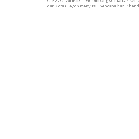
CILEGON, WILIP.ID — Gelombang solidaritas kemb
dari Kota Cilegon menyusul bencana banjir ban