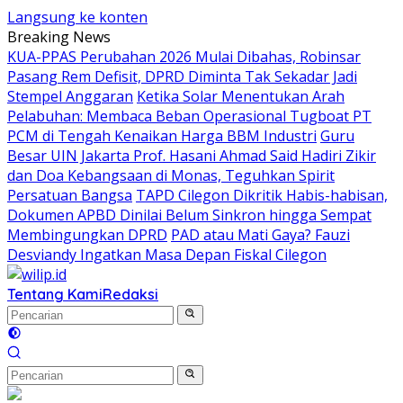
Langsung ke konten
Breaking News
KUA-PPAS Perubahan 2026 Mulai Dibahas, Robinsar
Pasang Rem Defisit, DPRD Diminta Tak Sekadar Jadi
Stempel Anggaran
Ketika Solar Menentukan Arah
Pelabuhan: Membaca Beban Operasional Tugboat PT
PCM di Tengah Kenaikan Harga BBM Industri
Guru
Besar UIN Jakarta Prof. Hasani Ahmad Said Hadiri Zikir
dan Doa Kebangsaan di Monas, Teguhkan Spirit
Persatuan Bangsa
TAPD Cilegon Dikritik Habis-habisan,
Dokumen APBD Dinilai Belum Sinkron hingga Sempat
Membingungkan DPRD
PAD atau Mati Gaya? Fauzi
Desviandy Ingatkan Masa Depan Fiskal Cilegon
Tentang Kami
Redaksi