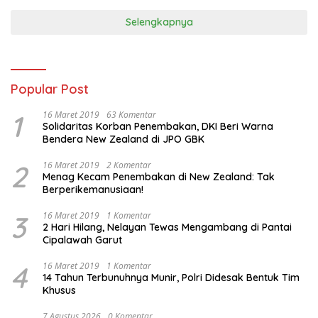
Selengkapnya
Popular Post
1
16 Maret 2019
63 Komentar
Solidaritas Korban Penembakan, DKI Beri Warna
Bendera New Zealand di JPO GBK
2
16 Maret 2019
2 Komentar
Menag Kecam Penembakan di New Zealand: Tak
Berperikemanusiaan!
3
16 Maret 2019
1 Komentar
2 Hari Hilang, Nelayan Tewas Mengambang di Pantai
Cipalawah Garut
4
16 Maret 2019
1 Komentar
14 Tahun Terbunuhnya Munir, Polri Didesak Bentuk Tim
Khusus
7 Agustus 2026
0 Komentar