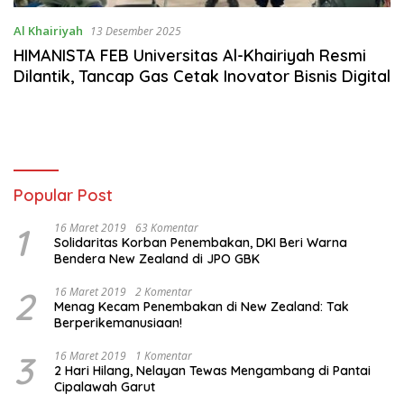
Al Khairiyah
13 Desember 2025
HIMANISTA FEB Universitas Al-Khairiyah Resmi
Dilantik, Tancap Gas Cetak Inovator Bisnis Digital
Popular Post
1
16 Maret 2019
63 Komentar
Solidaritas Korban Penembakan, DKI Beri Warna
Bendera New Zealand di JPO GBK
2
16 Maret 2019
2 Komentar
Menag Kecam Penembakan di New Zealand: Tak
Berperikemanusiaan!
3
16 Maret 2019
1 Komentar
2 Hari Hilang, Nelayan Tewas Mengambang di Pantai
Cipalawah Garut