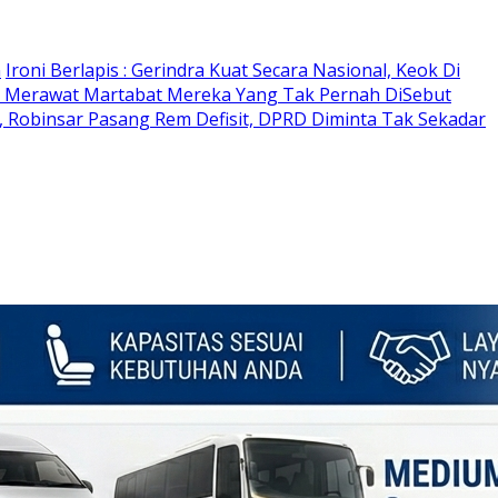
n
Ironi Berlapis : Gerindra Kuat Secara Nasional, Keok Di
 Merawat Martabat Mereka Yang Tak Pernah DiSebut
 Robinsar Pasang Rem Defisit, DPRD Diminta Tak Sekadar