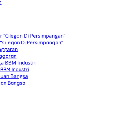
n
“Cilegon Di Persimpangan”
nggaran
BBM Industri
tuan Bangsa