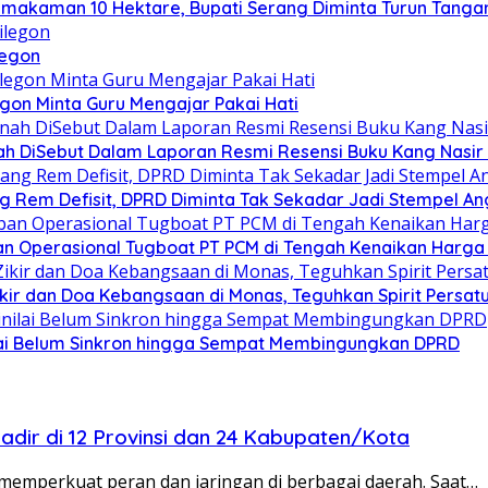
emakaman 10 Hektare, Bupati Serang Diminta Turun Tanga
legon
egon Minta Guru Mengajar Pakai Hati
h DiSebut Dalam Laporan Resmi Resensi Buku Kang Nasir 
g Rem Defisit, DPRD Diminta Tak Sekadar Jadi Stempel A
n Operasional Tugboat PT PCM di Tengah Kenaikan Harga 
Zikir dan Doa Kebangsaan di Monas, Teguhkan Spirit Persa
ilai Belum Sinkron hingga Sempat Membingungkan DPRD
Hadir di 12 Provinsi dan 24 Kabupaten/Kota
 memperkuat peran dan jaringan di berbagai daerah. Saat…