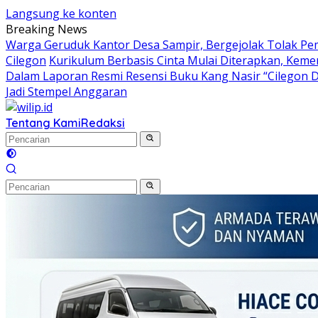
Langsung ke konten
Breaking News
Warga Geruduk Kantor Desa Sampir, Bergejolak Tolak P
Cilegon
Kurikulum Berbasis Cinta Mulai Diterapkan, Keme
Dalam Laporan Resmi Resensi Buku Kang Nasir “Cilegon 
Jadi Stempel Anggaran
Tentang Kami
Redaksi