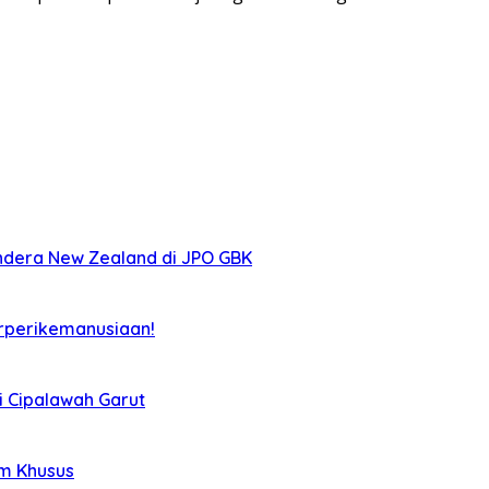
ndera New Zealand di JPO GBK
rperikemanusiaan!
i Cipalawah Garut
im Khusus