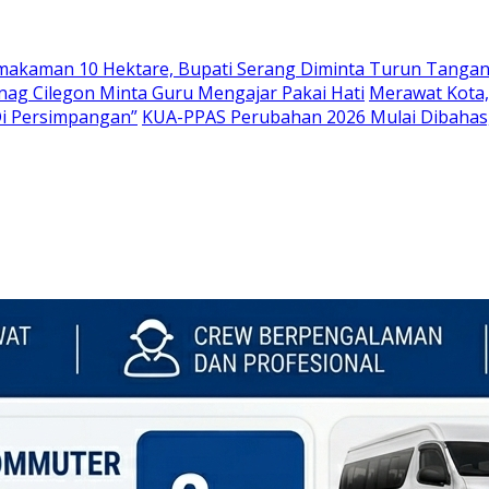
emakaman 10 Hektare, Bupati Serang Diminta Turun Tanga
nag Cilegon Minta Guru Mengajar Pakai Hati
Merawat Kota,
Di Persimpangan”
KUA-PPAS Perubahan 2026 Mulai Dibahas,