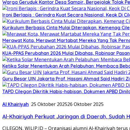
Warga Geruduk Kantor Desa Sampir, Bergejolak Tolak P
Ironi Berlapis : Gerindra Kuat Secara Nasional, Keok Di Ci
Kurikulum Berbasis Cinta Mulai Diterapkan, Kemenag Cil
Merawat Kota, Merawat Martabat Mereka Yang Tak Perna
KUA-PPAS Perubahan 2026 Mulai Dibahas, Robinsar Pasan
Ketika Solar Menentukan Arah Pelabuhan: Membaca Beba
Guru Besar UIN Jakarta Prof. Hasani Ahmad Said Hadiri 
TAPD Cilegon Dikritik Habis-habisan, Dokumen APBD Din
Al Khairiyah
25 Oktober 2025
26 Oktober 2025
Al-Khairiyah Perkuat Jaringan di Daerah, Sudah 
CILEGON, WILIP.ID – Organisasi alumni Al-Khairiyah terus