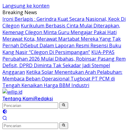
Langsung ke konten
Breaking News
Ironi Berlapis : Gerindra Kuat Secara Nasional, Keok Di
Cilegon
Kurikulum Berbasis Cinta Mulai Diterapkan,
Kemenag Cilegon Minta Guru Mengajar Pakai Hati
Merawat Kota, Merawat Martabat Mereka Yang Tak
Pernah DiSebut Dalam Laporan Resmi Resensi Buku
Kang Nasir “Cilegon Di Persimpangan”
KUA-PPAS
Perubahan 2026 Mulai Dibahas, Robinsar Pasang Rem
Defisit, DPRD Diminta Tak Sekadar Jadi Stempel
Anggaran
Ketika Solar Menentukan Arah Pelabuhan:
Membaca Beban Operasional Tugboat PT PCM di
Tengah Kenaikan Harga BBM Industri
Tentang Kami
Redaksi