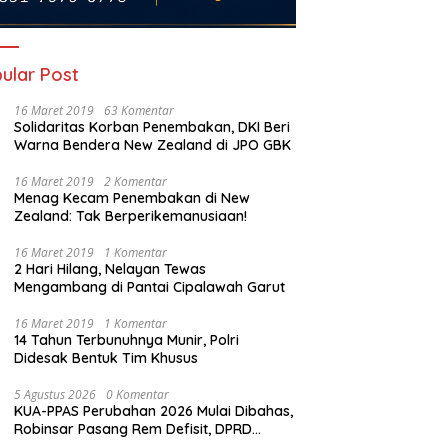
ular Post
16 Maret 2019
63 Komentar
Solidaritas Korban Penembakan, DKI Beri
Warna Bendera New Zealand di JPO GBK
16 Maret 2019
2 Komentar
Menag Kecam Penembakan di New
Zealand: Tak Berperikemanusiaan!
16 Maret 2019
1 Komentar
2 Hari Hilang, Nelayan Tewas
Mengambang di Pantai Cipalawah Garut
16 Maret 2019
1 Komentar
14 Tahun Terbunuhnya Munir, Polri
Didesak Bentuk Tim Khusus
5 Agustus 2026
0 Komentar
KUA-PPAS Perubahan 2026 Mulai Dibahas,
Robinsar Pasang Rem Defisit, DPRD
Diminta Tak Sekadar Jadi Stempel