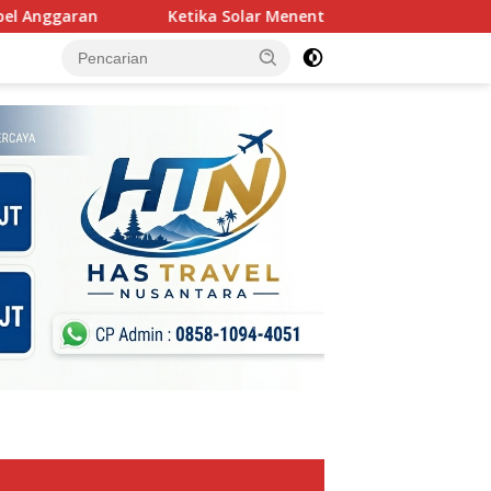
Ketika Solar Menentukan Arah Pelabuhan: Membaca Beb