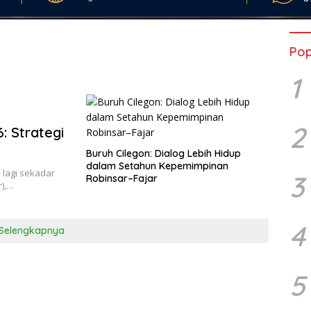
Pop
1
2
: Strategi
Buruh Cilegon: Dialog Lebih Hidup
dalam Setahun Kepemimpinan
 lagi sekadar
3
Robinsar–Fajar
r),…
4
Selengkapnya
5