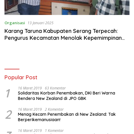
Organisasi
13 Januari 2025
Karang Taruna Kabupaten Serang Terpecah:
Pengurus Kecamatan Menolak Kepemimpinan
Bahrul Ulum, Klaim Pelantikan Cacat Hukum
Popular Post
1
16 Maret 2019
63 Komentar
Solidaritas Korban Penembakan, DKI Beri Warna
Bendera New Zealand di JPO GBK
2
16 Maret 2019
2 Komentar
Menag Kecam Penembakan di New Zealand: Tak
Berperikemanusiaan!
16 Maret 2019
1 Komentar