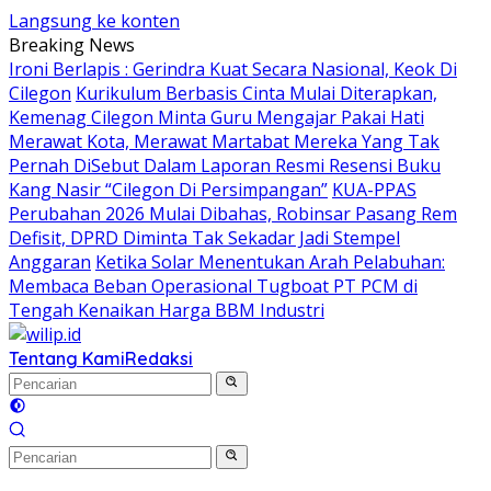
Langsung ke konten
Breaking News
Ironi Berlapis : Gerindra Kuat Secara Nasional, Keok Di
Cilegon
Kurikulum Berbasis Cinta Mulai Diterapkan,
Kemenag Cilegon Minta Guru Mengajar Pakai Hati
Merawat Kota, Merawat Martabat Mereka Yang Tak
Pernah DiSebut Dalam Laporan Resmi Resensi Buku
Kang Nasir “Cilegon Di Persimpangan”
KUA-PPAS
Perubahan 2026 Mulai Dibahas, Robinsar Pasang Rem
Defisit, DPRD Diminta Tak Sekadar Jadi Stempel
Anggaran
Ketika Solar Menentukan Arah Pelabuhan:
Membaca Beban Operasional Tugboat PT PCM di
Tengah Kenaikan Harga BBM Industri
Tentang Kami
Redaksi