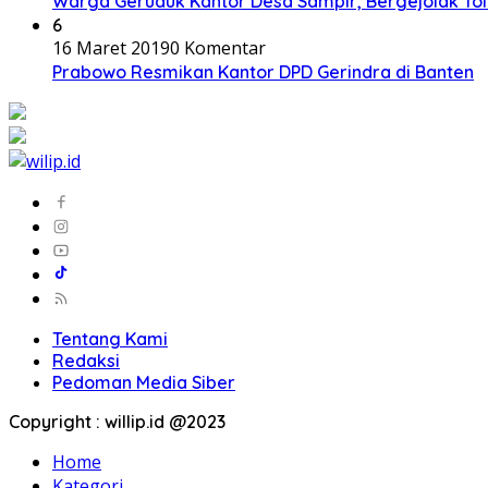
Warga Geruduk Kantor Desa Sampir, Bergejolak To
6
16 Maret 2019
0 Komentar
Prabowo Resmikan Kantor DPD Gerindra di Banten
Tentang Kami
Redaksi
Pedoman Media Siber
Copyright : willip.id @2023
Home
Kategori