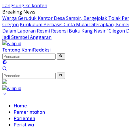
Langsung ke konten
Breaking News
Warga Geruduk Kantor Desa Sampir, Bergejolak Tolak P
Cilegon
Kurikulum Berbasis Cinta Mulai Diterapkan, Keme
Dalam Laporan Resmi Resensi Buku Kang Nasir “Cilegon 
Jadi Stempel Anggaran
Tentang Kami
Redaksi
Home
Pemerintahan
Parlemen
Peristiwa