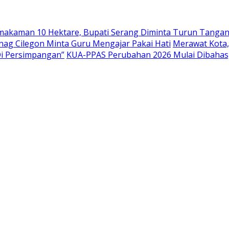
emakaman 10 Hektare, Bupati Serang Diminta Turun Tanga
nag Cilegon Minta Guru Mengajar Pakai Hati
Merawat Kota,
Di Persimpangan”
KUA-PPAS Perubahan 2026 Mulai Dibahas,