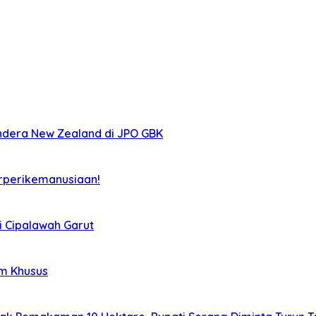
ndera New Zealand di JPO GBK
rperikemanusiaan!
i Cipalawah Garut
im Khusus