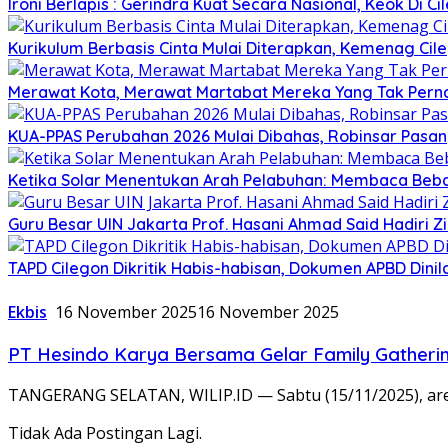
Ironi Berlapis : Gerindra Kuat Secara Nasional, Keok Di Ci
Kurikulum Berbasis Cinta Mulai Diterapkan, Kemenag Cil
Merawat Kota, Merawat Martabat Mereka Yang Tak Perna
KUA-PPAS Perubahan 2026 Mulai Dibahas, Robinsar Pasan
Ketika Solar Menentukan Arah Pelabuhan: Membaca Beba
Guru Besar UIN Jakarta Prof. Hasani Ahmad Said Hadiri 
TAPD Cilegon Dikritik Habis-habisan, Dokumen APBD Din
Ekbis
16 November 2025
16 November 2025
PT Hesindo Karya Bersama Gelar Family Gatherin
TANGERANG SELATAN, WILIP.ID — Sabtu (15/11/2025), are
Tidak Ada Postingan Lagi.