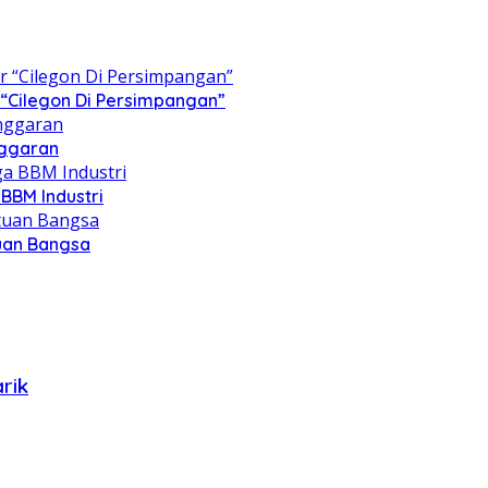
“Cilegon Di Persimpangan”
nggaran
BBM Industri
tuan Bangsa
rik