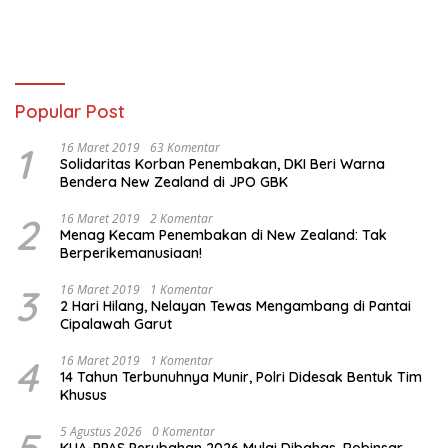
Popular Post
1
16 Maret 2019
63 Komentar
Solidaritas Korban Penembakan, DKI Beri Warna
Bendera New Zealand di JPO GBK
2
16 Maret 2019
2 Komentar
Menag Kecam Penembakan di New Zealand: Tak
Berperikemanusiaan!
3
16 Maret 2019
1 Komentar
2 Hari Hilang, Nelayan Tewas Mengambang di Pantai
Cipalawah Garut
4
16 Maret 2019
1 Komentar
14 Tahun Terbunuhnya Munir, Polri Didesak Bentuk Tim
Khusus
5
5 Agustus 2026
0 Komentar
KUA-PPAS Perubahan 2026 Mulai Dibahas, Robinsar