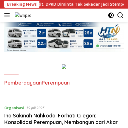
Langsung
 Pasang Rem Defisit, DPRD Diminta Tak Sekadar Jadi Stempel A
Breaking News
ke
konten
PemberdayaanPerempuan
Organisasi
19 Juli 2025
Ina Sakinah Nahkodai Forhati Cilegon:
Konsolidasi Perempuan, Membangun dari Akar