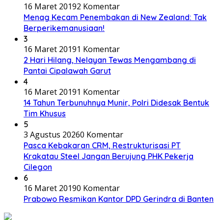
16 Maret 2019
2 Komentar
Menag Kecam Penembakan di New Zealand: Tak
Berperikemanusiaan!
3
16 Maret 2019
1 Komentar
2 Hari Hilang, Nelayan Tewas Mengambang di
Pantai Cipalawah Garut
4
16 Maret 2019
1 Komentar
14 Tahun Terbunuhnya Munir, Polri Didesak Bentuk
Tim Khusus
5
3 Agustus 2026
0 Komentar
Pasca Kebakaran CRM, Restrukturisasi PT
Krakatau Steel Jangan Berujung PHK Pekerja
Cilegon
6
16 Maret 2019
0 Komentar
Prabowo Resmikan Kantor DPD Gerindra di Banten