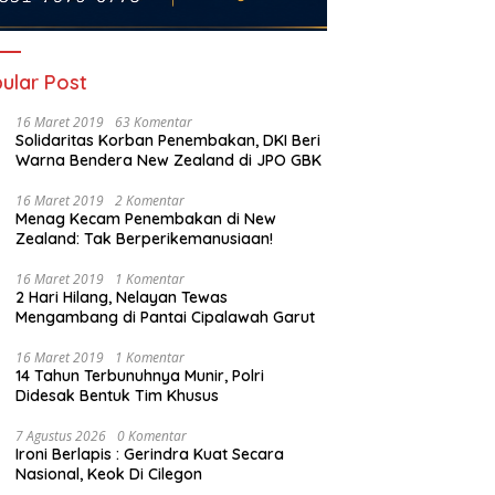
ular Post
16 Maret 2019
63 Komentar
Solidaritas Korban Penembakan, DKI Beri
Warna Bendera New Zealand di JPO GBK
16 Maret 2019
2 Komentar
Menag Kecam Penembakan di New
Zealand: Tak Berperikemanusiaan!
16 Maret 2019
1 Komentar
2 Hari Hilang, Nelayan Tewas
Mengambang di Pantai Cipalawah Garut
16 Maret 2019
1 Komentar
14 Tahun Terbunuhnya Munir, Polri
Didesak Bentuk Tim Khusus
7 Agustus 2026
0 Komentar
Ironi Berlapis : Gerindra Kuat Secara
Nasional, Keok Di Cilegon