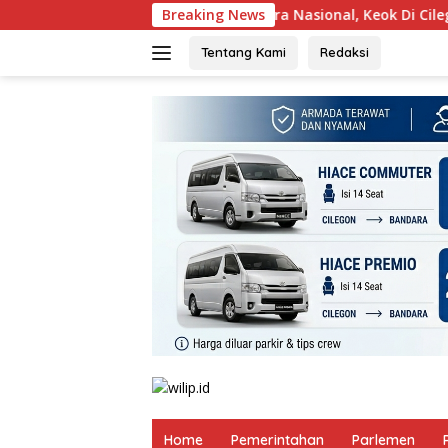
Langsung
apis : Gerindra Kuat Secara Nasional, Keok Di Cilegon
Breaking News
Ku
ke
konten
Tentang Kami
Redaksi
Home
Pemerintahan
Parlemen