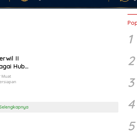
Pop
1
2
wil II
agai Hub
r Muat
3
ersiapan
4
Selengkapnya
5