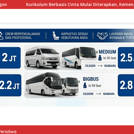
rikulum Berbasis Cinta Mulai Diterapkan, Kemenag Cilegon Min
Peristiwa