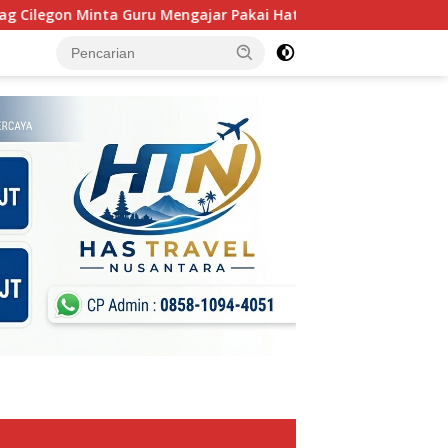
ta Guru Mengajar Pakai Hati
Merawat Kota, Merawat Ma