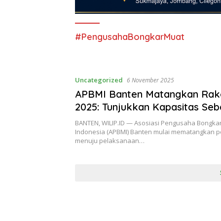
#PengusahaBongkarMuat
Uncategorized
6 November 2025
APBMI Banten Matangkan Raker
2025: Tunjukkan Kapasitas Seb
Logistik Nasional
BANTEN, WILIP.ID — Asosiasi Pengusaha Bongka
Indonesia (APBMI) Banten mulai mematangkan p
menuju pelaksanaan…