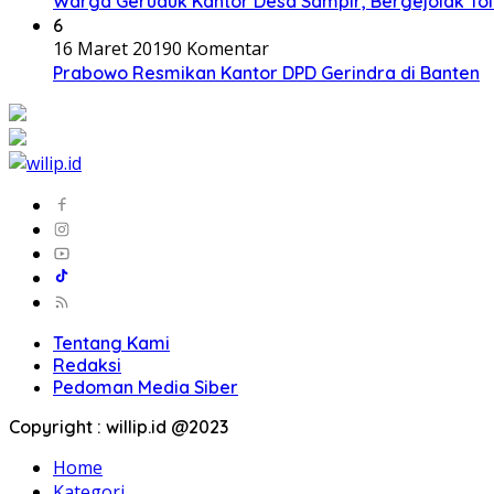
Warga Geruduk Kantor Desa Sampir, Bergejolak To
6
16 Maret 2019
0 Komentar
Prabowo Resmikan Kantor DPD Gerindra di Banten
Tentang Kami
Redaksi
Pedoman Media Siber
Copyright : willip.id @2023
Home
Kategori