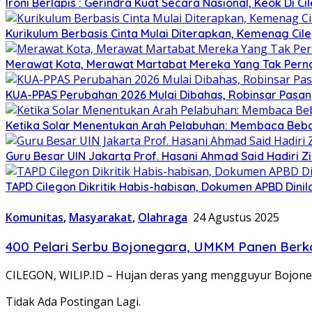
Ironi Berlapis : Gerindra Kuat Secara Nasional, Keok Di Ci
Kurikulum Berbasis Cinta Mulai Diterapkan, Kemenag Cil
Merawat Kota, Merawat Martabat Mereka Yang Tak Perna
KUA-PPAS Perubahan 2026 Mulai Dibahas, Robinsar Pasan
Ketika Solar Menentukan Arah Pelabuhan: Membaca Beba
Guru Besar UIN Jakarta Prof. Hasani Ahmad Said Hadiri 
TAPD Cilegon Dikritik Habis-habisan, Dokumen APBD Din
Komunitas
,
Masyarakat
,
Olahraga
24 Agustus 2025
400 Pelari Serbu Bojonegara, UMKM Panen Berk
CILEGON, WILIP.ID – Hujan deras yang mengguyur Bojone
Tidak Ada Postingan Lagi.