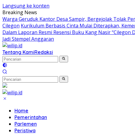
Langsung ke konten
Breaking News
Warga Geruduk Kantor Desa Sampir, Bergejolak Tolak P
Cilegon
Kurikulum Berbasis Cinta Mulai Diterapkan, Keme
Dalam Laporan Resmi Resensi Buku Kang Nasir “Cilegon 
Jadi Stempel Anggaran
Tentang Kami
Redaksi
Home
Pemerintahan
Parlemen
Peristiwa