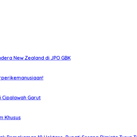
ndera New Zealand di JPO GBK
rperikemanusiaan!
i Cipalawah Garut
im Khusus