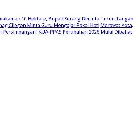
emakaman 10 Hektare, Bupati Serang Diminta Turun Tanga
nag Cilegon Minta Guru Mengajar Pakai Hati
Merawat Kota,
Di Persimpangan”
KUA-PPAS Perubahan 2026 Mulai Dibahas,