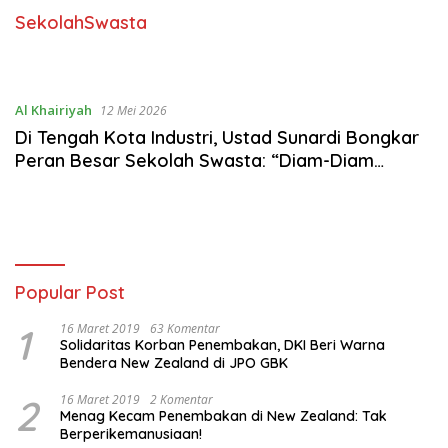
SekolahSwasta
Al Khairiyah
12 Mei 2026
Di Tengah Kota Industri, Ustad Sunardi Bongkar
Peran Besar Sekolah Swasta: “Diam-Diam
Selamatkan Banyak Orang”
Popular Post
1
16 Maret 2019
63 Komentar
Solidaritas Korban Penembakan, DKI Beri Warna
Bendera New Zealand di JPO GBK
2
16 Maret 2019
2 Komentar
Menag Kecam Penembakan di New Zealand: Tak
Berperikemanusiaan!