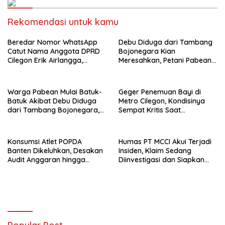
Rekomendasi untuk kamu
Beredar Nomor WhatsApp
Debu Diduga dari Tambang
Catut Nama Anggota DPRD
Bojonegara Kian
Cilegon Erik Airlangga,
Meresahkan, Petani Pabean
Masyarakat Diminta
Keluhkan Tanaman
Waspada
Menguning dan Mati
Warga Pabean Mulai Batuk-
Geger Penemuan Bayi di
Batuk Akibat Debu Diduga
Metro Cilegon, Kondisinya
dari Tambang Bojonegara,
Sempat Kritis Saat
Pemerintah Dinilai Pasif dan
Ditemukan
Tak Peka
Konsumsi Atlet POPDA
Humas PT MCCI Akui Terjadi
Banten Dikeluhkan, Desakan
Insiden, Klaim Sedang
Audit Anggaran hingga
Diinvestigasi dan Siapkan
Pemeriksaan Aparat
Penanganan Warga
Menguat