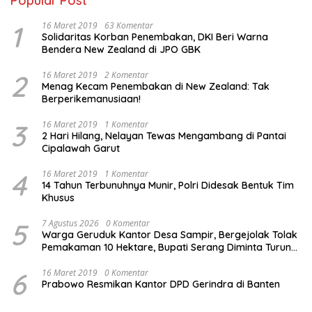
Popular Post
1
16 Maret 2019
63 Komentar
Solidaritas Korban Penembakan, DKI Beri Warna
Bendera New Zealand di JPO GBK
2
16 Maret 2019
2 Komentar
Menag Kecam Penembakan di New Zealand: Tak
Berperikemanusiaan!
3
16 Maret 2019
1 Komentar
2 Hari Hilang, Nelayan Tewas Mengambang di Pantai
Cipalawah Garut
4
16 Maret 2019
1 Komentar
14 Tahun Terbunuhnya Munir, Polri Didesak Bentuk Tim
Khusus
5
7 Agustus 2026
0 Komentar
Warga Geruduk Kantor Desa Sampir, Bergejolak Tolak
Pemakaman 10 Hektare, Bupati Serang Diminta Turun
Tangan
6
16 Maret 2019
0 Komentar
Prabowo Resmikan Kantor DPD Gerindra di Banten