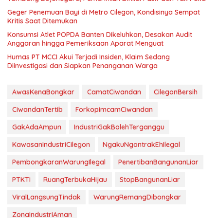
Geger Penemuan Bayi di Metro Cilegon, Kondisinya Sempat
Kritis Saat Ditemukan
Konsumsi Atlet POPDA Banten Dikeluhkan, Desakan Audit
Anggaran hingga Pemeriksaan Aparat Menguat
Humas PT MCCI Akui Terjadi Insiden, Klaim Sedang
Diinvestigasi dan Siapkan Penanganan Warga
AwasKenaBongkar
CamatCiwandan
CilegonBersih
CiwandanTertib
ForkopimcamCiwandan
GakAdaAmpun
IndustriGakBolehTerganggu
KawasanIndustriCilegon
NgakuNgontrakEhIlegal
PembongkaranWarungIlegal
PenertibanBangunanLiar
PTKTI
RuangTerbukaHijau
StopBangunanLiar
ViralLangsungTindak
WarungRemangDibongkar
ZonaIndustriAman