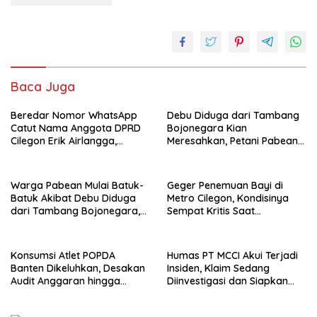
Baca Juga
Beredar Nomor WhatsApp
Debu Diduga dari Tambang
Catut Nama Anggota DPRD
Bojonegara Kian
Cilegon Erik Airlangga,
Meresahkan, Petani Pabean
Masyarakat Diminta
Keluhkan Tanaman
Waspada
Menguning dan Mati
Warga Pabean Mulai Batuk-
Geger Penemuan Bayi di
Batuk Akibat Debu Diduga
Metro Cilegon, Kondisinya
dari Tambang Bojonegara,
Sempat Kritis Saat
Pemerintah Dinilai Pasif dan
Ditemukan
Tak Peka
Konsumsi Atlet POPDA
Humas PT MCCI Akui Terjadi
Banten Dikeluhkan, Desakan
Insiden, Klaim Sedang
Audit Anggaran hingga
Diinvestigasi dan Siapkan
Pemeriksaan Aparat
Penanganan Warga
Menguat