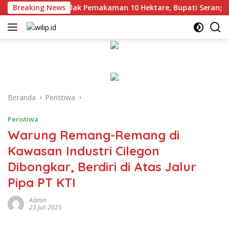
Langsung
 Bergejolak Tolak Pemakaman 10 Hektare, Bupati Serang Dimi
Breaking News
ke
konten
Beranda
Peristiwa
Peristiwa
Warung Remang-Remang di
Kawasan Industri Cilegon
Dibongkar, Berdiri di Atas Jalur
Pipa PT KTI
Admin
23 Juli 2025