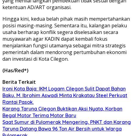
yang menilai langkah pembekuan tidak sesuai dengan
ketentuan AD/ART organisasi.
Hingga kini, kedua belah pihak masih mempertahankan
posisi masing-masing. Sementara itu, kalangan pelaku
usaha berharap konflik segera diselesaikan secara
musyawarah agar KADIN dapat kembali fokus
menjalankan fungsi utamanya sebagai mitra strategis
pemerintah dalam mendorong pertumbuhan ekonomi
dan investasi di Kota Cilegon.
(Has/Red*)
Berita Terkait
Ironi Kota Baja: IKM Logam Cilegon Sulit Dapat Bahan
Baku, M. Ibrohim Aswadi Minta Krakatau Steel Perkuat
Rantai Pasok.
Karang Taruna Cilegon Buktikan Aksi Nyata, Korban
Begal Motor Terima Motor Baru
Saat Sumur di Pulomerak Mengering, PNKT dan Karang
Taruna Datang Bawa 96 Ton Air Bersih untuk Warga
Pulomerak