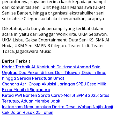
penontonnya, saya berterima kasih kepada penampil
dari komunitas seni, Unit Kegiatan Mahasiswa (UKM)
Seni se Banten, hingga organisasi ekstrakuliker seni
sekolah se Cilegon sudah ikut meramaikan, ucapnya.
Diketahui, ada banyak penampil yang terlibat dalam
acara ini yaitu dari Sanggar Wonk Kite, UKM Sebawon,
UKM Lisbu, Gaksa Entertainment, Duta Seni KS, SMK Al
Huda, UKM Seni SMPN 3 Cilegon, Teater Lidi, Teater
Tosca, Jagadswara Music.
Berita Terkait
Kader Terbaik Al-Khairiyah Dr. Hasani Ahmad Said
Ungkap Dua Pekan di Iran: Dari Tilawah, Disiplin Ilmu,
hingga Seruan Persatuan Umat
Chandra Asri Group Akuisisi Jaringan SPBU Esso Milik
ExxonMobil di Singapura
Ketua PWI Banten Soroti Carut-Marut SPMB 2025: Situs
Tertutup, Aduan Membeludak
Instagram Menyuarakan Derita Desa: Wabup Najib Janji
Cek Jalan Rusak 25 Tahun