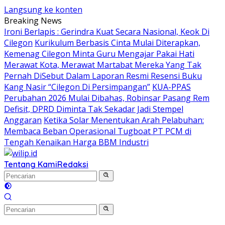
Langsung ke konten
Breaking News
Ironi Berlapis : Gerindra Kuat Secara Nasional, Keok Di
Cilegon
Kurikulum Berbasis Cinta Mulai Diterapkan,
Kemenag Cilegon Minta Guru Mengajar Pakai Hati
Merawat Kota, Merawat Martabat Mereka Yang Tak
Pernah DiSebut Dalam Laporan Resmi Resensi Buku
Kang Nasir “Cilegon Di Persimpangan”
KUA-PPAS
Perubahan 2026 Mulai Dibahas, Robinsar Pasang Rem
Defisit, DPRD Diminta Tak Sekadar Jadi Stempel
Anggaran
Ketika Solar Menentukan Arah Pelabuhan:
Membaca Beban Operasional Tugboat PT PCM di
Tengah Kenaikan Harga BBM Industri
Tentang Kami
Redaksi