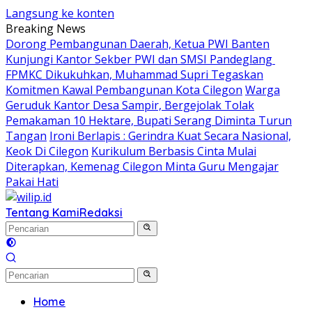
Langsung ke konten
Breaking News
Dorong Pembangunan Daerah, Ketua PWI Banten
Kunjungi Kantor Sekber PWI dan SMSI Pandeglang
FPMKC Dikukuhkan, Muhammad Supri Tegaskan
Komitmen Kawal Pembangunan Kota Cilegon
Warga
Geruduk Kantor Desa Sampir, Bergejolak Tolak
Pemakaman 10 Hektare, Bupati Serang Diminta Turun
Tangan
Ironi Berlapis : Gerindra Kuat Secara Nasional,
Keok Di Cilegon
Kurikulum Berbasis Cinta Mulai
Diterapkan, Kemenag Cilegon Minta Guru Mengajar
Pakai Hati
Tentang Kami
Redaksi
Home