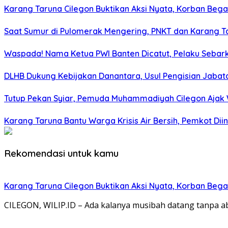
Karang Taruna Cilegon Buktikan Aksi Nyata, Korban Bega
Saat Sumur di Pulomerak Mengering, PNKT dan Karang T
Waspada! Nama Ketua PWI Banten Dicatut, Pelaku Sebar
DLHB Dukung Kebijakan Danantara, Usul Pengisian Jabata
Tutup Pekan Syiar, Pemuda Muhammadiyah Cilegon Aja
Karang Taruna Bantu Warga Krisis Air Bersih, Pemkot D
Rekomendasi untuk kamu
Karang Taruna Cilegon Buktikan Aksi Nyata, Korban Bega
CILEGON, WILIP.ID – Ada kalanya musibah datang tanpa a