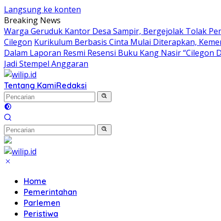
Langsung ke konten
Breaking News
Warga Geruduk Kantor Desa Sampir, Bergejolak Tolak P
Cilegon
Kurikulum Berbasis Cinta Mulai Diterapkan, Keme
Dalam Laporan Resmi Resensi Buku Kang Nasir “Cilegon 
Jadi Stempel Anggaran
Tentang Kami
Redaksi
Home
Pemerintahan
Parlemen
Peristiwa