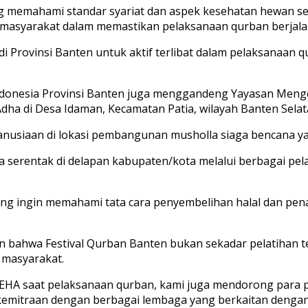
g memahami standar syariat dan aspek kesehatan hewan sem
ra masyarakat dalam memastikan pelaksanaan qurban berjal
i Provinsi Banten untuk aktif terlibat dalam pelaksanaan q
Indonesia Provinsi Banten juga menggandeng Yayasan Meng
 Adha di Desa Idaman, Kecamatan Patia, wilayah Banten Sela
anusiaan di lokasi pembangunan musholla siaga bencana ya
 serentak di delapan kabupaten/kota melalui berbagai pela
ng ingin memahami tata cara penyembelihan halal dan pen
n bahwa Festival Qurban Banten bukan sekadar pelatihan t
 masyarakat.
LEHA saat pelaksanaan qurban, kami juga mendorong para 
emitraan dengan berbagai lembaga yang berkaitan dengan p