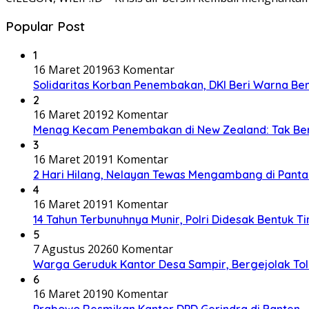
Popular Post
1
16 Maret 2019
63 Komentar
Solidaritas Korban Penembakan, DKI Beri Warna Be
2
16 Maret 2019
2 Komentar
Menag Kecam Penembakan di New Zealand: Tak Be
3
16 Maret 2019
1 Komentar
2 Hari Hilang, Nelayan Tewas Mengambang di Panta
4
16 Maret 2019
1 Komentar
14 Tahun Terbunuhnya Munir, Polri Didesak Bentuk T
5
7 Agustus 2026
0 Komentar
Warga Geruduk Kantor Desa Sampir, Bergejolak To
6
16 Maret 2019
0 Komentar