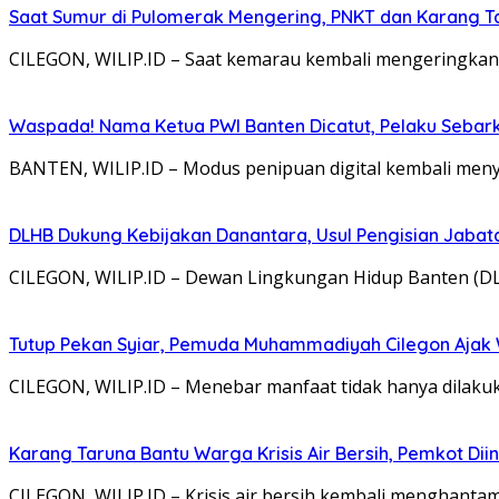
Saat Sumur di Pulomerak Mengering, PNKT dan Karang T
CILEGON, WILIP.ID – Saat kemarau kembali mengeringkan
Waspada! Nama Ketua PWI Banten Dicatut, Pelaku Sebar
BANTEN, WILIP.ID – Modus penipuan digital kembali menya
DLHB Dukung Kebijakan Danantara, Usul Pengisian Jabata
CILEGON, WILIP.ID – Dewan Lingkungan Hidup Banten (DL
Tutup Pekan Syiar, Pemuda Muhammadiyah Cilegon Aja
CILEGON, WILIP.ID – Menebar manfaat tidak hanya dilakuk
Karang Taruna Bantu Warga Krisis Air Bersih, Pemkot D
CILEGON, WILIP.ID – Krisis air bersih kembali menghantam