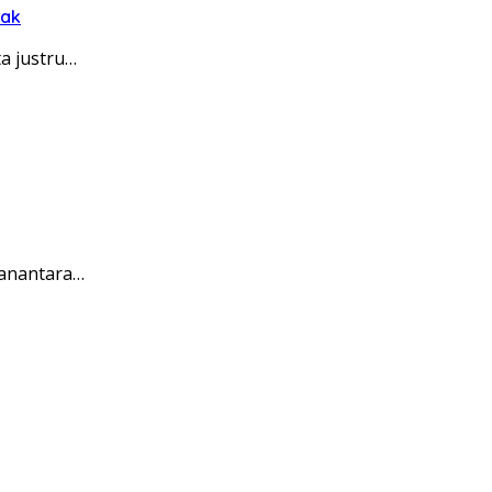
rak
a justru…
Danantara…