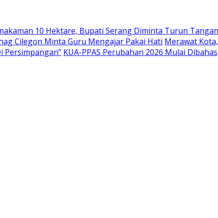
emakaman 10 Hektare, Bupati Serang Diminta Turun Tanga
nag Cilegon Minta Guru Mengajar Pakai Hati
Merawat Kota,
Di Persimpangan”
KUA-PPAS Perubahan 2026 Mulai Dibahas,