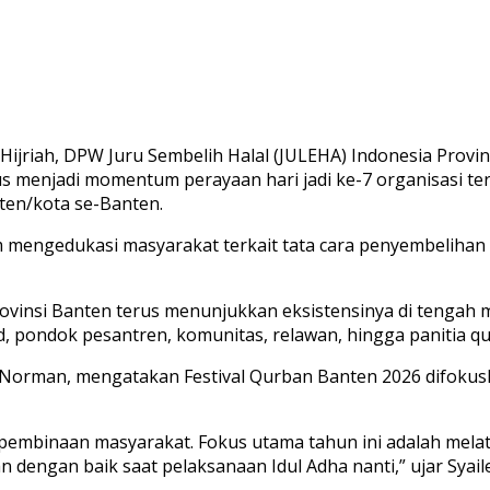
ijriah, DPW Juru Sembelih Halal (JULEHA) Indonesia Provin
gus menjadi momentum perayaan hari jadi ke-7 organisasi t
ten/kota se-Banten.
am mengedukasi masyarakat terkait tata cara penyembelihan 
ovinsi Banten terus menunjukkan eksistensinya di tengah m
 pondok pesantren, komunitas, relawan, hingga panitia qur
a Norman, mengatakan Festival Qurban Banten 2026 difoku
 pembinaan masyarakat. Fokus utama tahun ini adalah mela
engan baik saat pelaksanaan Idul Adha nanti,” ujar Syaile