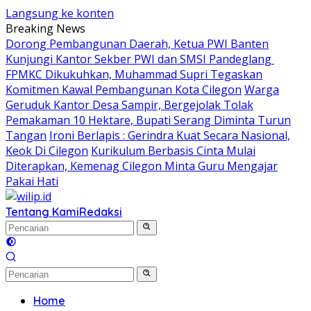
Langsung ke konten
Breaking News
Dorong Pembangunan Daerah, Ketua PWI Banten
Kunjungi Kantor Sekber PWI dan SMSI Pandeglang
FPMKC Dikukuhkan, Muhammad Supri Tegaskan
Komitmen Kawal Pembangunan Kota Cilegon
Warga
Geruduk Kantor Desa Sampir, Bergejolak Tolak
Pemakaman 10 Hektare, Bupati Serang Diminta Turun
Tangan
Ironi Berlapis : Gerindra Kuat Secara Nasional,
Keok Di Cilegon
Kurikulum Berbasis Cinta Mulai
Diterapkan, Kemenag Cilegon Minta Guru Mengajar
Pakai Hati
Tentang Kami
Redaksi
Home