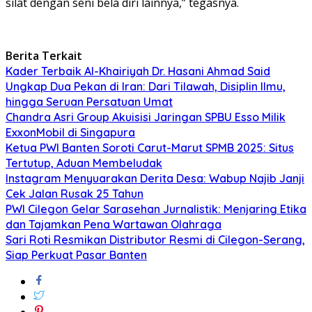
silat dengan seni bela diri lainnya,” tegasnya.
Berita Terkait
Kader Terbaik Al-Khairiyah Dr. Hasani Ahmad Said
Ungkap Dua Pekan di Iran: Dari Tilawah, Disiplin Ilmu,
hingga Seruan Persatuan Umat
Chandra Asri Group Akuisisi Jaringan SPBU Esso Milik
ExxonMobil di Singapura
Ketua PWI Banten Soroti Carut-Marut SPMB 2025: Situs
Tertutup, Aduan Membeludak
Instagram Menyuarakan Derita Desa: Wabup Najib Janji
Cek Jalan Rusak 25 Tahun
PWI Cilegon Gelar Sarasehan Jurnalistik: Menjaring Etika
dan Tajamkan Pena Wartawan Olahraga
Sari Roti Resmikan Distributor Resmi di Cilegon-Serang,
Siap Perkuat Pasar Banten