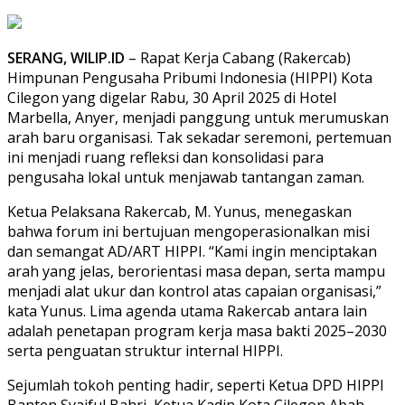
SERANG, WILIP.ID
– Rapat Kerja Cabang (Rakercab)
Himpunan Pengusaha Pribumi Indonesia (HIPPI) Kota
Cilegon yang digelar Rabu, 30 April 2025 di Hotel
Marbella, Anyer, menjadi panggung untuk merumuskan
arah baru organisasi. Tak sekadar seremoni, pertemuan
ini menjadi ruang refleksi dan konsolidasi para
pengusaha lokal untuk menjawab tantangan zaman.
Ketua Pelaksana Rakercab, M. Yunus, menegaskan
bahwa forum ini bertujuan mengoperasionalkan misi
dan semangat AD/ART HIPPI. “Kami ingin menciptakan
arah yang jelas, berorientasi masa depan, serta mampu
menjadi alat ukur dan kontrol atas capaian organisasi,”
kata Yunus. Lima agenda utama Rakercab antara lain
adalah penetapan program kerja masa bakti 2025–2030
serta penguatan struktur internal HIPPI.
Sejumlah tokoh penting hadir, seperti Ketua DPD HIPPI
Banten Syaiful Bahri, Ketua Kadin Kota Cilegon Abah