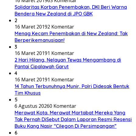
16 Maret 2019
63 Komentar
Solidaritas Korban Penembakan, DKI Beri Warna
Bendera New Zealand di JPO GBK
2
16 Maret 2019
2 Komentar
Menag Kecam Penembakan di New Zealand: Tak
Berperikemanusiaan!
3
16 Maret 2019
1 Komentar
2 Hari Hilang, Nelayan Tewas Mengambang di
Pantai Cipalawah Garut
4
16 Maret 2019
1 Komentar
14 Tahun Terbunuhnya Munir, Polri Didesak Bentuk
Tim Khusus
5
6 Agustus 2026
0 Komentar
Merawat Kota, Merawat Martabat Mereka Yang
Tak Pernah DiSebut Dalam Laporan Resmi Resensi
Buku Kang Nasir “Cilegon Di Persimpangan”
6