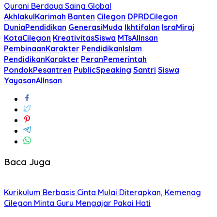
Qurani Berdaya Saing Global
AkhlakulKarimah
Banten
Cilegon
DPRDCilegon
DuniaPendidikan
GenerasiMuda
Ikhtifalan
IsraMiraj
KotaCilegon
KreativitasSiswa
MTsAlInsan
PembinaanKarakter
PendidikanIslam
PendidikanKarakter
PeranPemerintah
PondokPesantren
PublicSpeaking
Santri
Siswa
YayasanAlInsan
Baca Juga
Kurikulum Berbasis Cinta Mulai Diterapkan, Kemenag
Cilegon Minta Guru Mengajar Pakai Hati