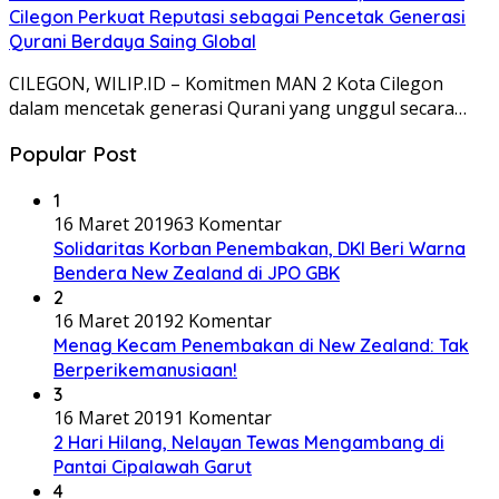
Cilegon Perkuat Reputasi sebagai Pencetak Generasi
Qurani Berdaya Saing Global
CILEGON, WILIP.ID – Komitmen MAN 2 Kota Cilegon
dalam mencetak generasi Qurani yang unggul secara…
Popular Post
1
16 Maret 2019
63 Komentar
Solidaritas Korban Penembakan, DKI Beri Warna
Bendera New Zealand di JPO GBK
2
16 Maret 2019
2 Komentar
Menag Kecam Penembakan di New Zealand: Tak
Berperikemanusiaan!
3
16 Maret 2019
1 Komentar
2 Hari Hilang, Nelayan Tewas Mengambang di
Pantai Cipalawah Garut
4