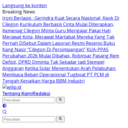
Langsung ke konten
Breaking News
Ironi Berlapis : Gerindra Kuat Secara Nasional, Keok Di
Cilegon
Kurikulum Berbasis Cinta Mulai Diterapkan,
Kemenag Cilegon Minta Guru Mengajar Pakai Hati
Merawat Kota, Merawat Martabat Mereka Yang Tak
Pernah DiSebut Dalam Laporan Resmi Resensi Buku
Kang Nasir “Cilegon Di Persimpangan”
KUA-PPAS
Perubahan 2026 Mulai Dibahas, Robinsar Pasang Rem
Defisit, DPRD Diminta Tak Sekadar Jadi Stempel
Anggaran
Ketika Solar Menentukan Arah Pelabuhan:
Membaca Beban Operasional Tugboat PT PCM di
Tengah Kenaikan Harga BBM Industri
Tentang Kami
Redaksi