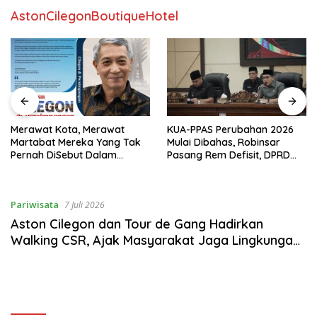
AstonCilegonBoutiqueHotel
Merawat Kota, Merawat
KUA-PPAS Perubahan 2026
Martabat Mereka Yang Tak
Mulai Dibahas, Robinsar
Pernah DiSebut Dalam
Pasang Rem Defisit, DPRD
Laporan Resmi Resensi Buku
Diminta Tak Sekadar Jadi
Kang Nasir “Cilegon Di
Stempel Anggaran
Persimpangan”
Pariwisata
7 Juli 2026
Aston Cilegon dan Tour de Gang Hadirkan
Walking CSR, Ajak Masyarakat Jaga Lingkungan
Lewat Langkah Sederhana