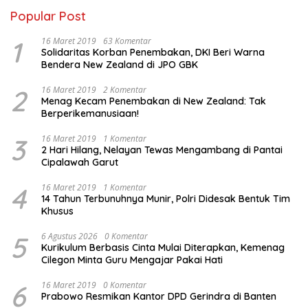
Popular Post
1
16 Maret 2019
63 Komentar
Solidaritas Korban Penembakan, DKI Beri Warna
Bendera New Zealand di JPO GBK
2
16 Maret 2019
2 Komentar
Menag Kecam Penembakan di New Zealand: Tak
Berperikemanusiaan!
3
16 Maret 2019
1 Komentar
2 Hari Hilang, Nelayan Tewas Mengambang di Pantai
Cipalawah Garut
4
16 Maret 2019
1 Komentar
14 Tahun Terbunuhnya Munir, Polri Didesak Bentuk Tim
Khusus
5
6 Agustus 2026
0 Komentar
Kurikulum Berbasis Cinta Mulai Diterapkan, Kemenag
Cilegon Minta Guru Mengajar Pakai Hati
6
16 Maret 2019
0 Komentar
Prabowo Resmikan Kantor DPD Gerindra di Banten