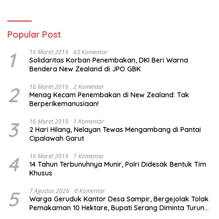
Popular Post
1
16 Maret 2019
63 Komentar
Solidaritas Korban Penembakan, DKI Beri Warna
Bendera New Zealand di JPO GBK
2
16 Maret 2019
2 Komentar
Menag Kecam Penembakan di New Zealand: Tak
Berperikemanusiaan!
3
16 Maret 2019
1 Komentar
2 Hari Hilang, Nelayan Tewas Mengambang di Pantai
Cipalawah Garut
4
16 Maret 2019
1 Komentar
14 Tahun Terbunuhnya Munir, Polri Didesak Bentuk Tim
Khusus
5
7 Agustus 2026
0 Komentar
Warga Geruduk Kantor Desa Sampir, Bergejolak Tolak
Pemakaman 10 Hektare, Bupati Serang Diminta Turun
Tangan