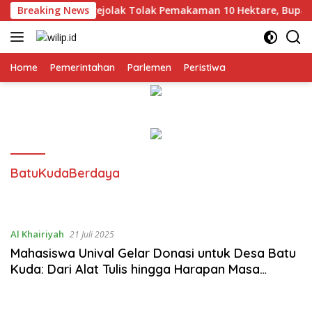
Langsung
Desa Sampir, Bergejolak Tolak Pemakaman 10 Hektare, Bupati
Breaking News
ke
konten
Home
Pemerintahan
Parlemen
Peristiwa
BatuKudaBerdaya
Al Khairiyah
21 Juli 2025
Mahasiswa Unival Gelar Donasi untuk Desa Batu
Kuda: Dari Alat Tulis hingga Harapan Masa
Depan