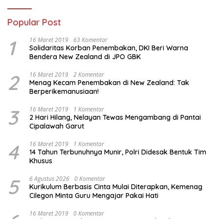
Popular Post
1
16 Maret 2019
63 Komentar
Solidaritas Korban Penembakan, DKI Beri Warna
Bendera New Zealand di JPO GBK
2
16 Maret 2019
2 Komentar
Menag Kecam Penembakan di New Zealand: Tak
Berperikemanusiaan!
3
16 Maret 2019
1 Komentar
2 Hari Hilang, Nelayan Tewas Mengambang di Pantai
Cipalawah Garut
4
16 Maret 2019
1 Komentar
14 Tahun Terbunuhnya Munir, Polri Didesak Bentuk Tim
Khusus
5
6 Agustus 2026
0 Komentar
Kurikulum Berbasis Cinta Mulai Diterapkan, Kemenag
Cilegon Minta Guru Mengajar Pakai Hati
16 Maret 2019
0 Komentar