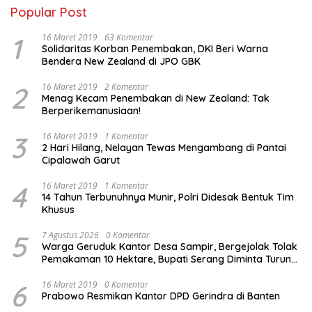
Popular Post
1
16 Maret 2019
63 Komentar
Solidaritas Korban Penembakan, DKI Beri Warna
Bendera New Zealand di JPO GBK
2
16 Maret 2019
2 Komentar
Menag Kecam Penembakan di New Zealand: Tak
Berperikemanusiaan!
3
16 Maret 2019
1 Komentar
2 Hari Hilang, Nelayan Tewas Mengambang di Pantai
Cipalawah Garut
4
16 Maret 2019
1 Komentar
14 Tahun Terbunuhnya Munir, Polri Didesak Bentuk Tim
Khusus
5
7 Agustus 2026
0 Komentar
Warga Geruduk Kantor Desa Sampir, Bergejolak Tolak
Pemakaman 10 Hektare, Bupati Serang Diminta Turun
Tangan
6
16 Maret 2019
0 Komentar
Prabowo Resmikan Kantor DPD Gerindra di Banten