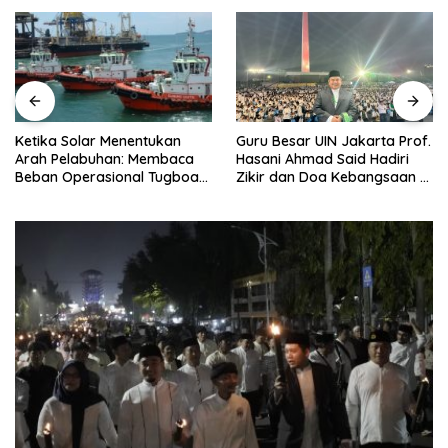
Ketika Solar Menentukan
Guru Besar UIN Jakarta Prof.
Arah Pelabuhan: Membaca
Hasani Ahmad Said Hadiri
Beban Operasional Tugboat
Zikir dan Doa Kebangsaan di
PT PCM di Tengah Kenaikan
Monas, Teguhkan Spirit
Harga BBM Industri
Persatuan Bangsa