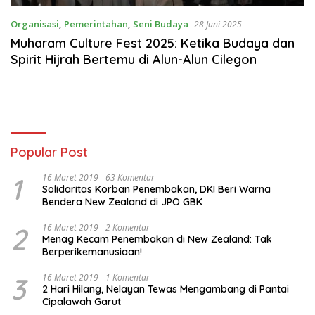
Organisasi
,
Pemerintahan
,
Seni Budaya
28 Juni 2025
Muharam Culture Fest 2025: Ketika Budaya dan
Spirit Hijrah Bertemu di Alun-Alun Cilegon
Popular Post
1
16 Maret 2019
63 Komentar
Solidaritas Korban Penembakan, DKI Beri Warna
Bendera New Zealand di JPO GBK
2
16 Maret 2019
2 Komentar
Menag Kecam Penembakan di New Zealand: Tak
Berperikemanusiaan!
3
16 Maret 2019
1 Komentar
2 Hari Hilang, Nelayan Tewas Mengambang di Pantai
Cipalawah Garut