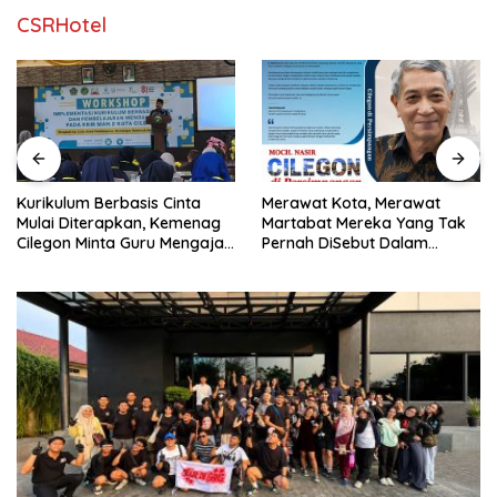
CSRHotel
rbasis Cinta
Merawat Kota, Merawat
KUA-PPAS Per
pkan, Kemenag
Martabat Mereka Yang Tak
Mulai Dibahas
a Guru Mengajar
Pernah DiSebut Dalam
Pasang Rem De
Laporan Resmi Resensi Buku
Diminta Tak S
Kang Nasir “Cilegon Di
Stempel Angg
Persimpangan”