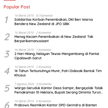
Popular Post
1
16 Maret 2019
63 Komentar
Solidaritas Korban Penembakan, DKI Beri Warna
Bendera New Zealand di JPO GBK
2
16 Maret 2019
2 Komentar
Menag Kecam Penembakan di New Zealand: Tak
Berperikemanusiaan!
3
16 Maret 2019
1 Komentar
2 Hari Hilang, Nelayan Tewas Mengambang di Pantai
Cipalawah Garut
4
16 Maret 2019
1 Komentar
14 Tahun Terbunuhnya Munir, Polri Didesak Bentuk Tim
Khusus
5
7 Agustus 2026
0 Komentar
Warga Geruduk Kantor Desa Sampir, Bergejolak Tolak
Pemakaman 10 Hektare, Bupati Serang Diminta Turun
Tangan
6
16 Maret 2019
0 Komentar
Prabowo Resmikan Kantor DPD Gerindra di Banten