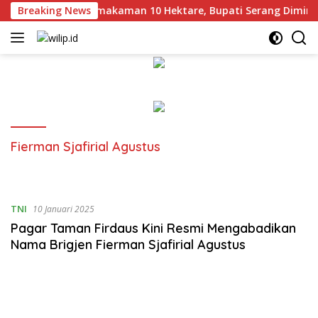
Langsung
ergejolak Tolak Pemakaman 10 Hektare, Bupati Serang Dimint
Breaking News
ke
konten
Fierman Sjafirial Agustus
TNI
10 Januari 2025
Pagar Taman Firdaus Kini Resmi Mengabadikan
Nama Brigjen Fierman Sjafirial Agustus