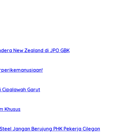
ndera New Zealand di JPO GBK
rperikemanusiaan!
i Cipalawah Garut
im Khusus
Steel Jangan Berujung PHK Pekerja Cilegon