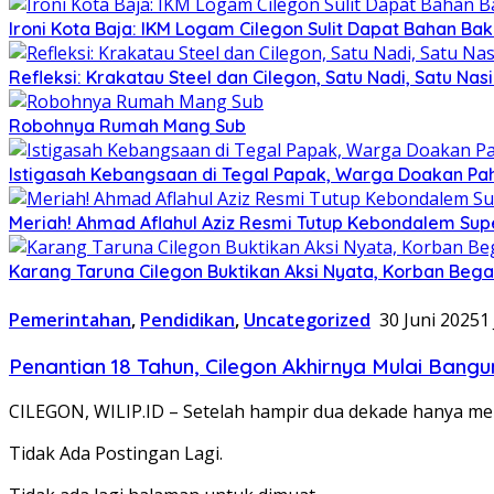
Ironi Kota Baja: IKM Logam Cilegon Sulit Dapat Bahan Bak
Refleksi: Krakatau Steel dan Cilegon, Satu Nadi, Satu Nas
Robohnya Rumah Mang Sub
Istigasah Kebangsaan di Tegal Papak, Warga Doakan Pa
Meriah! Ahmad Aflahul Aziz Resmi Tutup Kebondalem Su
Karang Taruna Cilegon Buktikan Aksi Nyata, Korban Bega
Pemerintahan
,
Pendidikan
,
Uncategorized
30 Juni 2025
1
Penantian 18 Tahun, Cilegon Akhirnya Mulai Ban
CILEGON, WILIP.ID – Setelah hampir dua dekade hanya 
Tidak Ada Postingan Lagi.