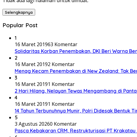
Tidak ada lagi halaman untuk dimuat.
Selengkapnya
Popular Post
1
16 Maret 2019
63 Komentar
Solidaritas Korban Penembakan, DKI Beri Warna Be
2
16 Maret 2019
2 Komentar
Menag Kecam Penembakan di New Zealand: Tak Be
3
16 Maret 2019
1 Komentar
2 Hari Hilang, Nelayan Tewas Mengambang di Panta
4
16 Maret 2019
1 Komentar
14 Tahun Terbunuhnya Munir, Polri Didesak Bentuk T
5
3 Agustus 2026
0 Komentar
Pasca Kebakaran CRM, Restrukturisasi PT Krakatau 