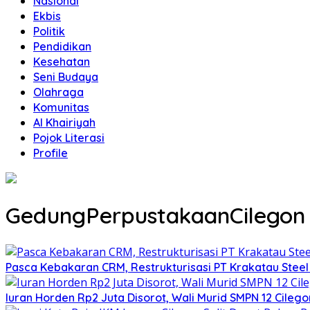
Nasional
Ekbis
Politik
Pendidikan
Kesehatan
Seni Budaya
Olahraga
Komunitas
Al Khairiyah
Pojok Literasi
Profile
GedungPerpustakaanCilegon
Pasca Kebakaran CRM, Restrukturisasi PT Krakatau Steel
Iuran Horden Rp2 Juta Disorot, Wali Murid SMPN 12 Cil