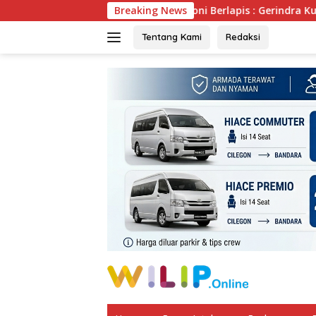
Langsung
Breaking News
Ironi Berlapis : Gerindra Kuat Secara 
ke
konten
Tentang Kami
Redaksi