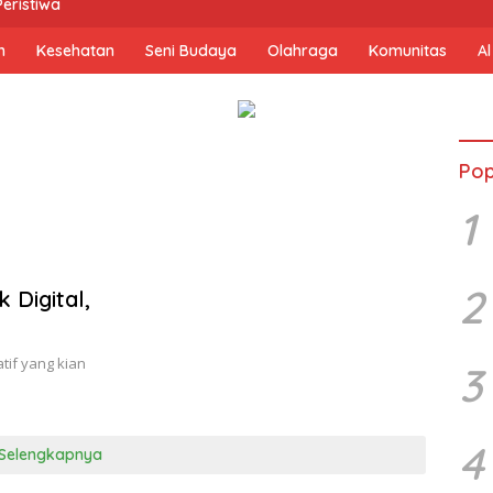
Peristiwa
n
Kesehatan
Seni Budaya
Olahraga
Komunitas
Al
Pop
1
2
 Digital,
tif yang kian
3
4
Selengkapnya