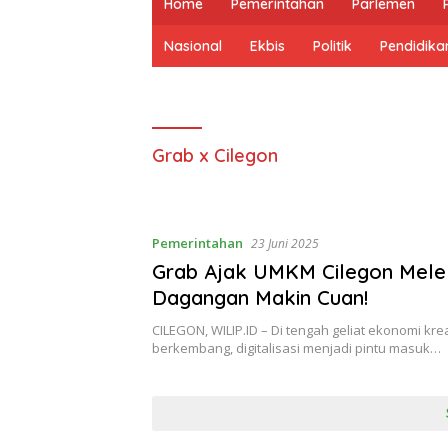
Home
Pemerintahan
Parlemen
Nasional
Ekbis
Politik
Pendidika
Grab x Cilegon
Pemerintahan
23 Juni 2025
Grab Ajak UMKM Cilegon Melek
Dagangan Makin Cuan!
CILEGON, WILIP.ID – Di tengah geliat ekonomi krea
berkembang, digitalisasi menjadi pintu masuk…