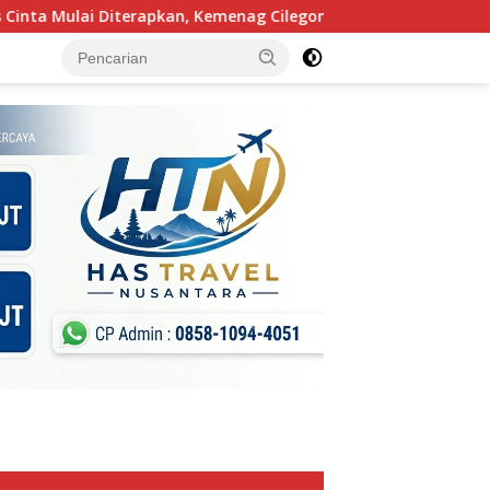
ai Diterapkan, Kemenag Cilegon Minta Guru Mengajar Pakai Hat