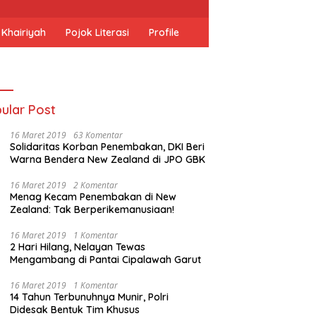
 Khairiyah
Pojok Literasi
Profile
ular Post
16 Maret 2019
63 Komentar
Solidaritas Korban Penembakan, DKI Beri
Warna Bendera New Zealand di JPO GBK
16 Maret 2019
2 Komentar
Menag Kecam Penembakan di New
Zealand: Tak Berperikemanusiaan!
16 Maret 2019
1 Komentar
2 Hari Hilang, Nelayan Tewas
Mengambang di Pantai Cipalawah Garut
16 Maret 2019
1 Komentar
14 Tahun Terbunuhnya Munir, Polri
Didesak Bentuk Tim Khusus