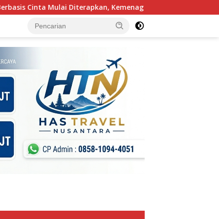
 Diterapkan, Kemenag Cilegon Minta Guru Mengajar Pakai Hati