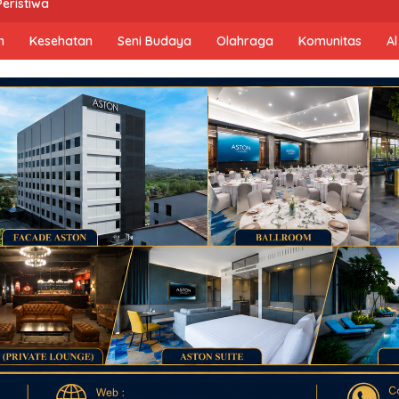
Peristiwa
n
Kesehatan
Seni Budaya
Olahraga
Komunitas
Al