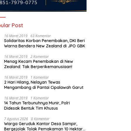
ular Post
16 Maret 2019
63 Komentar
Solidaritas Korban Penembakan, DKI Beri
Warna Bendera New Zealand di JPO GBK
16 Maret 2019
2 Komentar
Menag Kecam Penembakan di New
Zealand: Tak Berperikemanusiaan!
a Solar Menentukan Arah
Guru Besar UIN Jakarta Prof.
TA
16 Maret 2019
1 Komentar
buhan: Membaca Beban
Hasani Ahmad Said Hadiri Zikir
h
2 Hari Hilang, Nelayan Tewas
sional Tugboat PT PCM di
dan Doa Kebangsaan di
B
Mengambang di Pantai Cipalawah Garut
ah Kenaikan Harga BBM
Monas, Teguhkan Spirit
M
ri
Persatuan Bangsa
16 Maret 2019
1 Komentar
14 Tahun Terbunuhnya Munir, Polri
Didesak Bentuk Tim Khusus
7 Agustus 2026
0 Komentar
Warga Geruduk Kantor Desa Sampir,
Bergejolak Tolak Pemakaman 10 Hektare,