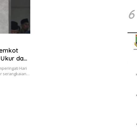
6
Pemkot
 Ukur dan
peringati Hari
ar serangkaian…