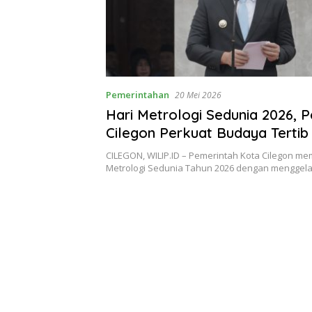
Pemerintahan
20 Mei 2026
Hari Metrologi Sedunia 2026, 
Cilegon Perkuat Budaya Tertib
Kepercayaan Publik
CILEGON, WILIP.ID – Pemerintah Kota Cilegon mem
Metrologi Sedunia Tahun 2026 dengan menggel