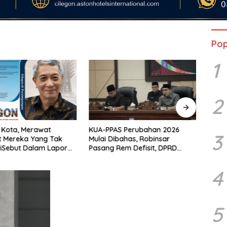
Pop
1
2
 Kota, Merawat
KUA-PPAS Perubahan 2026
Ketik
3
t Mereka Yang Tak
Mulai Dibahas, Robinsar
Pela
iSebut Dalam Laporan
Pasang Rem Defisit, DPRD
Opera
sensi Buku Kang Nasir
Diminta Tak Sekadar Jadi
Teng
 Di Persimpangan”
Stempel Anggaran
Indust
4
5