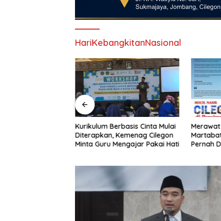
HariKebangkitanNasional
s : Gerindra Kuat
Kurikulum Berbasis Cinta Mulai
Merawat
nal, Keok Di
Diterapkan, Kemenag Cilegon
Martaba
Minta Guru Mengajar Pakai Hati
Pernah D
Resmi Re
“Cilegon