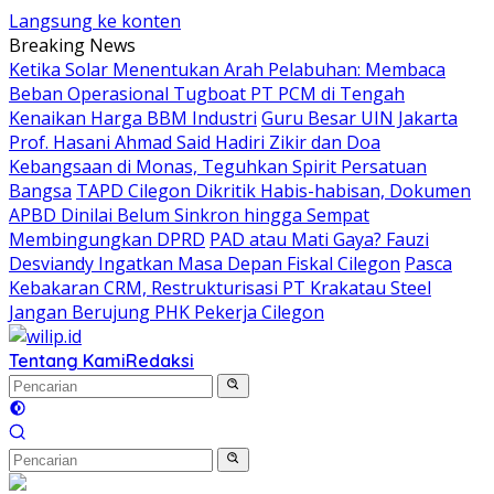
Langsung ke konten
Breaking News
Ketika Solar Menentukan Arah Pelabuhan: Membaca
Beban Operasional Tugboat PT PCM di Tengah
Kenaikan Harga BBM Industri
Guru Besar UIN Jakarta
Prof. Hasani Ahmad Said Hadiri Zikir dan Doa
Kebangsaan di Monas, Teguhkan Spirit Persatuan
Bangsa
TAPD Cilegon Dikritik Habis-habisan, Dokumen
APBD Dinilai Belum Sinkron hingga Sempat
Membingungkan DPRD
PAD atau Mati Gaya? Fauzi
Desviandy Ingatkan Masa Depan Fiskal Cilegon
Pasca
Kebakaran CRM, Restrukturisasi PT Krakatau Steel
Jangan Berujung PHK Pekerja Cilegon
Tentang Kami
Redaksi