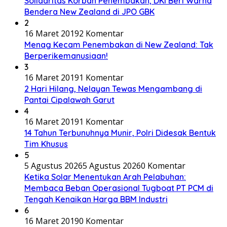
Solidaritas Korban Penembakan, DKI Beri Warna
Bendera New Zealand di JPO GBK
2
16 Maret 2019
2 Komentar
Menag Kecam Penembakan di New Zealand: Tak
Berperikemanusiaan!
3
16 Maret 2019
1 Komentar
2 Hari Hilang, Nelayan Tewas Mengambang di
Pantai Cipalawah Garut
4
16 Maret 2019
1 Komentar
14 Tahun Terbunuhnya Munir, Polri Didesak Bentuk
Tim Khusus
5
5 Agustus 2026
5 Agustus 2026
0 Komentar
Ketika Solar Menentukan Arah Pelabuhan:
Membaca Beban Operasional Tugboat PT PCM di
Tengah Kenaikan Harga BBM Industri
6
16 Maret 2019
0 Komentar