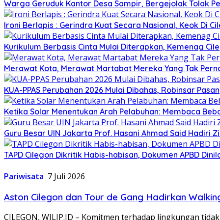
Warga Geruduk Kantor Desa Sampir, Bergejolak Tolak P
Ironi Berlapis : Gerindra Kuat Secara Nasional, Keok Di Ci
Kurikulum Berbasis Cinta Mulai Diterapkan, Kemenag Cil
Merawat Kota, Merawat Martabat Mereka Yang Tak Perna
KUA-PPAS Perubahan 2026 Mulai Dibahas, Robinsar Pasan
Ketika Solar Menentukan Arah Pelabuhan: Membaca Beba
Guru Besar UIN Jakarta Prof. Hasani Ahmad Said Hadiri 
TAPD Cilegon Dikritik Habis-habisan, Dokumen APBD Din
Pariwisata
7 Juli 2026
Aston Cilegon dan Tour de Gang Hadirkan Walki
CILEGON, WILIP.ID – Komitmen terhadap lingkungan tidak 