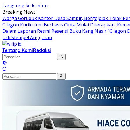
Langsung ke konten
Breaking News
Warga Geruduk Kantor Desa Sampir, Bergejolak Tolak P
Cilegon
Kurikulum Berbasis Cinta Mulai Diterapkan, Keme
Dalam Laporan Resmi Resensi Buku Kang Nasir “Cilegon 
Jadi Stempel Anggaran
Tentang Kami
Redaksi