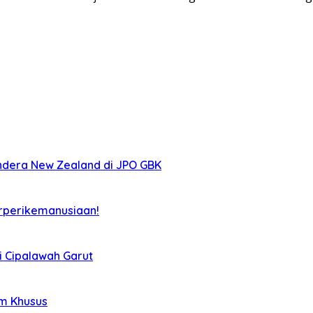
ndera New Zealand di JPO GBK
rperikemanusiaan!
i Cipalawah Garut
im Khusus