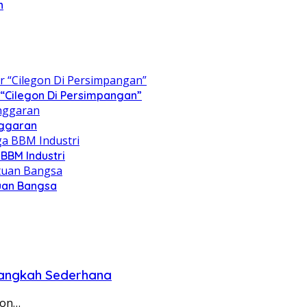
n
“Cilegon Di Persimpangan”
nggaran
BBM Industri
tuan Bangsa
Langkah Sederhana
gon…