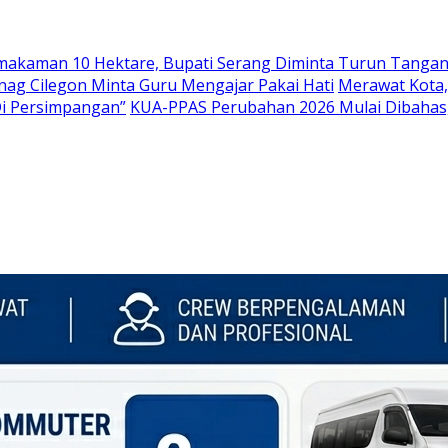
emakaman 10 Hektare, Bupati Serang Diminta Turun Tanga
nag Cilegon Minta Guru Mengajar Pakai Hati
Merawat Kota,
Di Persimpangan”
KUA-PPAS Perubahan 2026 Mulai Dibahas,