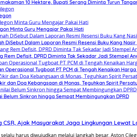
emakaman 10 Hektare, Bupati Serang Diminta Turun Tanga
legon
egon Minta Guru Mengajar Pakai Hati
h DiSebut Dalam Laporan Resmi Resensi Buku Kang Nasir 
g Rem Defisit, DPRD Diminta Tak Sekadar Jadi Stempel A
n Operasional Tugboat PT PCM di Tengah Kenaikan Harga 
Zikir dan Doa Kebangsaan di Monas, Teguhkan Spirit Persa
ilai Belum Sinkron hingga Sempat Membingungkan DPRD
ng CSR, Ajak Masyarakat Jaga Lingkungan Lewat 
selalu harus diwujudkan melalui langkah besar. Aston Cile