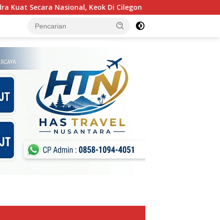
a Nasional, Keok Di Cilegon
Kurikulum Berbasis Cinta Mu