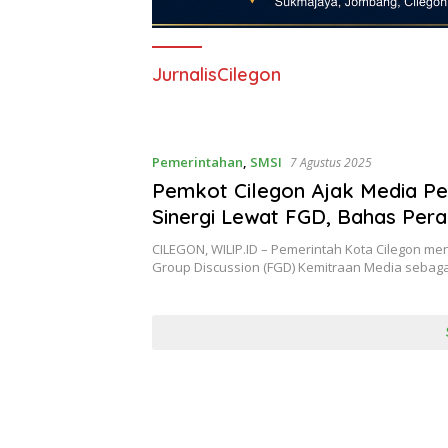
JurnalisCilegon
Pemerintahan
,
SMSI
7 Agustus 2025
Pemkot Cilegon Ajak Media Pe
Sinergi Lewat FGD, Bahas Pera
dan Informasi Publik
CILEGON, WILIP.ID – Pemerintah Kota Cilegon me
Group Discussion (FGD) Kemitraan Media sebag