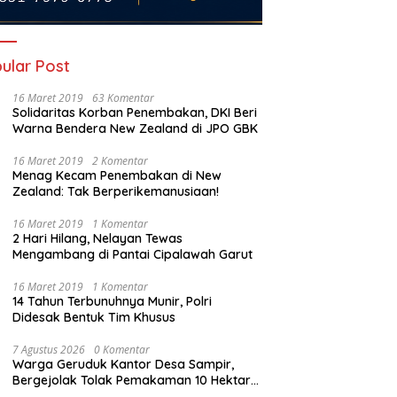
ular Post
16 Maret 2019
63 Komentar
Solidaritas Korban Penembakan, DKI Beri
Warna Bendera New Zealand di JPO GBK
16 Maret 2019
2 Komentar
Menag Kecam Penembakan di New
Zealand: Tak Berperikemanusiaan!
16 Maret 2019
1 Komentar
2 Hari Hilang, Nelayan Tewas
Mengambang di Pantai Cipalawah Garut
16 Maret 2019
1 Komentar
14 Tahun Terbunuhnya Munir, Polri
Didesak Bentuk Tim Khusus
7 Agustus 2026
0 Komentar
Warga Geruduk Kantor Desa Sampir,
Bergejolak Tolak Pemakaman 10 Hektare,
Bupati Serang Diminta Turun Tangan