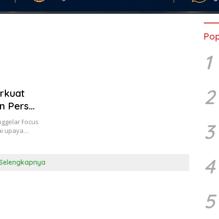
Pop
1
2
rkuat
n Pers
nggelar Focus
3
ai upaya…
4
Selengkapnya
5