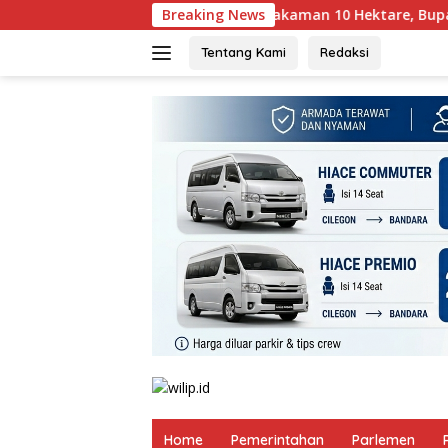
Langsung
, Bergejolak Tolak Pemakaman 10 Hektare, Bupati Serang Dim
Breaking News
ke
konten
Tentang Kami
Redaksi
Home
Pemerintahan
Parlemen