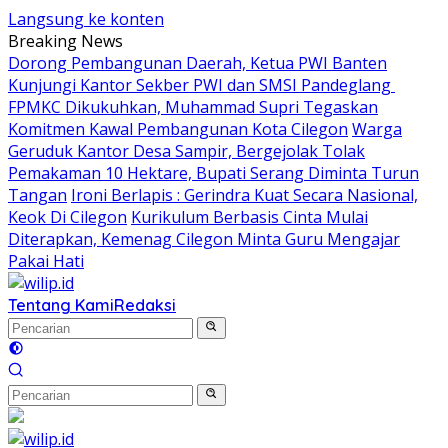
Langsung ke konten
Breaking News
Dorong Pembangunan Daerah, Ketua PWI Banten
Kunjungi Kantor Sekber PWI dan SMSI Pandeglang
FPMKC Dikukuhkan, Muhammad Supri Tegaskan
Komitmen Kawal Pembangunan Kota Cilegon
Warga
Geruduk Kantor Desa Sampir, Bergejolak Tolak
Pemakaman 10 Hektare, Bupati Serang Diminta Turun
Tangan
Ironi Berlapis : Gerindra Kuat Secara Nasional,
Keok Di Cilegon
Kurikulum Berbasis Cinta Mulai
Diterapkan, Kemenag Cilegon Minta Guru Mengajar
Pakai Hati
Tentang Kami
Redaksi