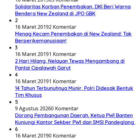
Solidaritas Korban Penembakan, DKI Beri Warna
Bendera New Zealand di JPO GBK
2
16 Maret 2019
2 Komentar
Menag Kecam Penembakan di New Zealand: Tak
Berperikemanusiaan!
3
16 Maret 2019
1 Komentar
2 Hari Hilang, Nelayan Tewas Mengambang di
Pantai Cipalawah Garut
4
16 Maret 2019
1 Komentar
14 Tahun Terbunuhnya Munir, Polri Didesak Bentuk
Tim Khusus
5
9 Agustus 2026
0 Komentar
Dorong Pembangunan Daerah, Ketua PWI Banten
Kunjungi Kantor Sekber PWI dan SMSI Pandeglang
6
16 Maret 2019
0 Komentar