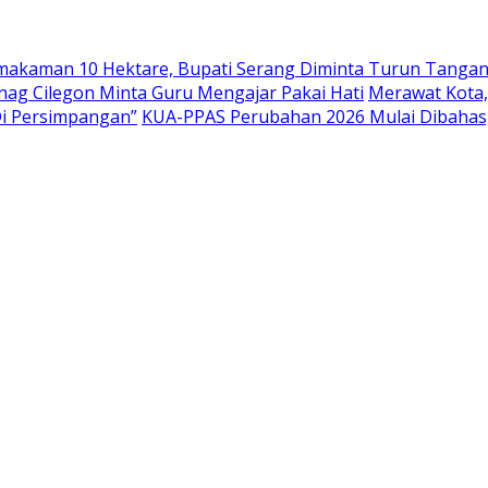
emakaman 10 Hektare, Bupati Serang Diminta Turun Tanga
nag Cilegon Minta Guru Mengajar Pakai Hati
Merawat Kota,
Di Persimpangan”
KUA-PPAS Perubahan 2026 Mulai Dibahas,