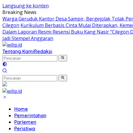
Langsung ke konten
Breaking News
Warga Geruduk Kantor Desa Sampir, Bergejolak Tolak P
Cilegon
Kurikulum Berbasis Cinta Mulai Diterapkan, Keme
Dalam Laporan Resmi Resensi Buku Kang Nasir “Cilegon 
Jadi Stempel Anggaran
Tentang Kami
Redaksi
Home
Pemerintahan
Parlemen
Peristiwa