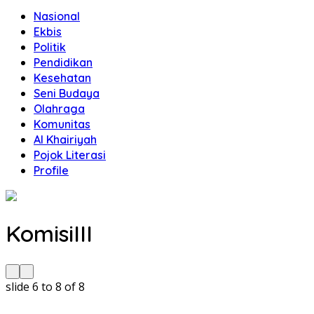
Nasional
Ekbis
Politik
Pendidikan
Kesehatan
Seni Budaya
Olahraga
Komunitas
Al Khairiyah
Pojok Literasi
Profile
KomisiIII
slide
6 to 8
of 8