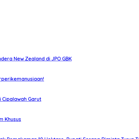
ndera New Zealand di JPO GBK
rperikemanusiaan!
i Cipalawah Garut
im Khusus