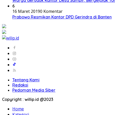
Warga Geruduk Kantor Desa Sampir, Bergejolak To
6
16 Maret 2019
0 Komentar
Prabowo Resmikan Kantor DPD Gerindra di Banten
Tentang Kami
Redaksi
Pedoman Media Siber
Copyright : willip.id @2023
Home
Kategori