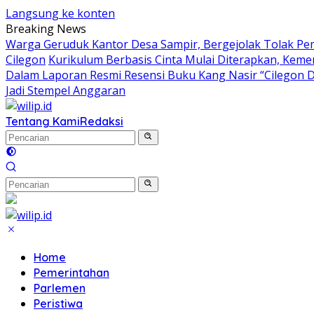
Langsung ke konten
Breaking News
Warga Geruduk Kantor Desa Sampir, Bergejolak Tolak P
Cilegon
Kurikulum Berbasis Cinta Mulai Diterapkan, Keme
Dalam Laporan Resmi Resensi Buku Kang Nasir “Cilegon 
Jadi Stempel Anggaran
Tentang Kami
Redaksi
Home
Pemerintahan
Parlemen
Peristiwa