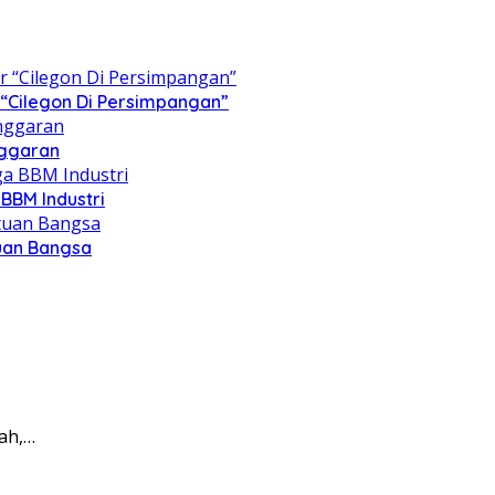
“Cilegon Di Persimpangan”
nggaran
BBM Industri
tuan Bangsa
gah,…