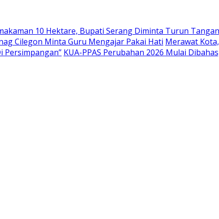
emakaman 10 Hektare, Bupati Serang Diminta Turun Tanga
nag Cilegon Minta Guru Mengajar Pakai Hati
Merawat Kota,
Di Persimpangan”
KUA-PPAS Perubahan 2026 Mulai Dibahas,