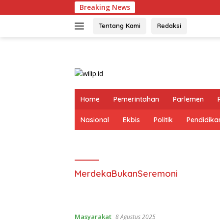
Langsung
Breaking News
Wa
ke
konten
Tentang Kami
Redaksi
Home
Pemerintahan
Parlemen
Nasional
Ekbis
Politik
Pendidika
MerdekaBukanSeremoni
Masyarakat
8 Agustus 2025