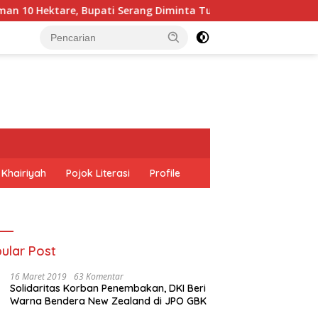
 10 Hektare, Bupati Serang Diminta Turun Tangan
Iro
 Khairiyah
Pojok Literasi
Profile
ular Post
16 Maret 2019
63 Komentar
Solidaritas Korban Penembakan, DKI Beri
Warna Bendera New Zealand di JPO GBK