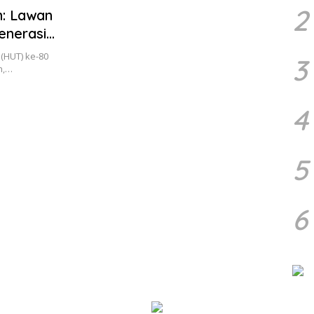
2
h: Lawan
enerasi
 (HUT) ke-80
3
h,…
4
5
6