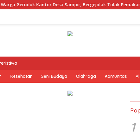
rga Geruduk Kantor Desa Sampir, Bergejolak Tolak Pemakaman
Peristiwa
n
Kesehatan
Seni Budaya
Olahraga
Komunitas
Al
Pop
1