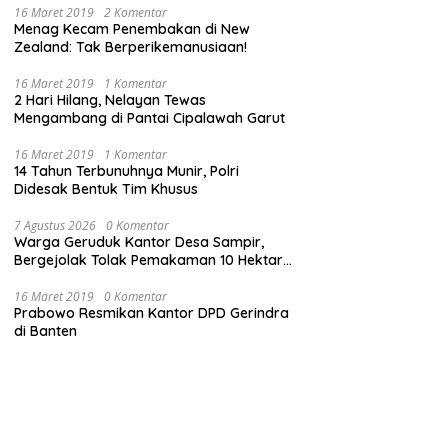
16 Maret 2019
2 Komentar
Menag Kecam Penembakan di New
Zealand: Tak Berperikemanusiaan!
16 Maret 2019
1 Komentar
2 Hari Hilang, Nelayan Tewas
Mengambang di Pantai Cipalawah Garut
16 Maret 2019
1 Komentar
14 Tahun Terbunuhnya Munir, Polri
Didesak Bentuk Tim Khusus
7 Agustus 2026
0 Komentar
Warga Geruduk Kantor Desa Sampir,
Bergejolak Tolak Pemakaman 10 Hektare,
Bupati Serang Diminta Turun Tangan
16 Maret 2019
0 Komentar
Prabowo Resmikan Kantor DPD Gerindra
di Banten