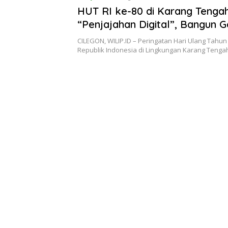
HUT RI ke-80 di Karang Tenga
“Penjajahan Digital”, Bangun G
Berkualitas
CILEGON, WILIP.ID – Peringatan Hari Ulang Tahun
Republik Indonesia di Lingkungan Karang Tenga